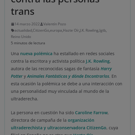
trans
14 marzo 2022
Valentín Pozo
actualidad
,
CitizenGo
,
europa
,
Hazte Oír
,
J.K. Rowling
,
lgtb
,
Reino Unido
5 minutos de lectura
Una
nueva polémica
ha estallado en redes sociales
contra la escritora y activista política
J.K. Rowling
,
autora de las reconocidas sagas de fantasía
Harry
Potter
y
Animales Fantásticos y dónde Encontrarlos
. En
esta ocasión la polémica se debe a una interacción con
una personalidad muy vinculada al mundo de la
ultraderecha.
La persona en cuestión ha sido
Caroline Farrow
,
directora de campaña de la
organización
ultraderechista y ultraconservadora CitizenGo
, cuya