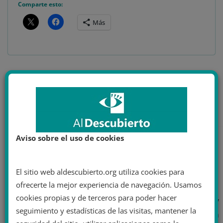
Comparte esto:
Más
La guerra de Ucrania: un conflicto militar y
mediático
Putin y los peligros de la melancolía imperial
Aviso sobre el uso de cookies
Valentín Pozo
El sitio web aldescubierto.org utiliza cookies para
ofrecerte la mejor experiencia de navegación. Usamos
cookies propias y de terceros para poder hacer
Articulista. Estudiante de cuarto de Ciencias Políticas y
seguimiento y estadísticas de las visitas, mantener la
apasionado de la investigación. Experiencia en