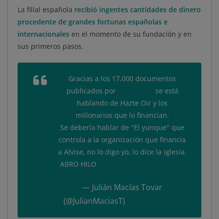
La filial española
recibió ingentes cantidades de dinero
procedente de grandes fortunas españolas e
internacionales
en el momento de su fundación y en
sus primeros pasos.
Gracias a los 17.000 documentos
publicados por
@wikileaks
se está
hablando de Hazte Oir y los
millonarios que lo financian.
Se debería hablar de "El yunque" que
controla a la organización que financia
a Alvise, no lo digo yo, lo dice la iglesia.
ABRO HILO
pic.twitter.com/7s0ybHI0yg
— Julián Macías Tovar
(@JulianMaciasT)
August 6, 2021