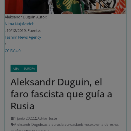
Aleksandr Duguin Autor:
Nima Najafzadeh
, 19/12/2019. Fuente:
Tasnim News Agency
/
CC BY 4.0
ASIA
EUROPA
Aleksandr Duguin, el
faro fascista que guía a
Rusia
1 junio 2022
Adrián Juste
Aleksandr Duguin
,
asia
,
eurasia
,
euroasianismo
,
extrema derecha
,
neofascismo
,
putin
,
rusia