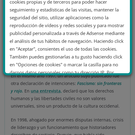
cookies propias y de terceros para poder hacer
que recogiera la herencia soviética bajo la bandera del
nacionalismo y el conservadurismo más radical. Estas
seguimiento y estadísticas de las visitas, mantener la
ideas, especialmente las relacionadas con Eurasia o la
seguridad del sitio, utilizar aplicaciones como la
«Gran Rusia», estaban a su vez inspiradas en la
reproducción de vídeos y redes sociales y para mostrar
mitología nórdica e influenciadas por su entorno
publicidad personalizada a través de Adsense mediante
ocultista. Aquí se inspiró también en las ideas del autor
el análisis de tus hábitos de navegación. Haciendo click
y co-fundador de un grupo ocultista alemán
Herman
en "Aceptar", consientes el uso de todas las cookies.
Wirth
y colaboró estrechamente con el periodista
También puedes gestionarlas a tu gusto haciendo click
francés de extrema derecha
Christian Bouchet.
en "Opciones de cookies" o marcar la casilla para no
darnos datos personales como tu dirección IP. Por
En el mismo año 1997, un artículo suyo publicado fue
último, puedes leer nuestra Política de cookies.
otra declaración de intenciones:
Fascismo: sin fronteras
y rojo.
En
una entrevista,
declaró que los derechos
humanos y las libertades civiles no son valores
No dar mi información personal
universales, sino un producto de la cultura occidenal.
.
Opciones de cookies
Aceptar cookies
En 1998, ahogado por enormes disputas internas, crisis
de liderazgo y un funcionamiento que historiadores
Rechazar cookies
Política de cookies
describen de sectario, Duguin, que había sido