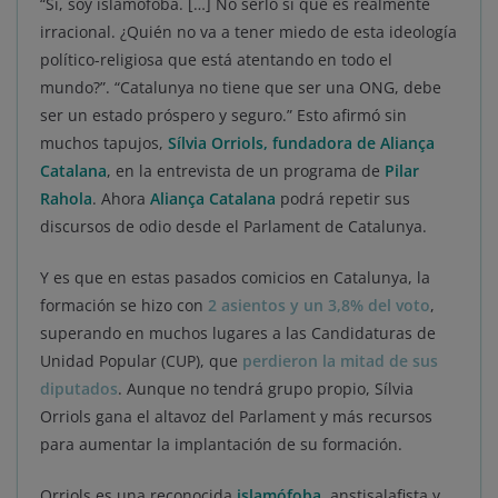
“Sí, soy islamófoba. […] No serlo sí que es realmente
irracional. ¿Quién no va a tener miedo de esta ideología
político-religiosa que está atentando en todo el
mundo?”. “Catalunya no tiene que ser una ONG, debe
ser un estado próspero y seguro.” Esto afirmó sin
muchos tapujos,
Sílvia Orriols, fundadora de Aliança
Catalana
, en la entrevista de un programa de
Pilar
Rahola
. Ahora
Aliança Catalana
podrá repetir sus
discursos de odio desde el Parlament de Catalunya.
Y es que en estas pasados comicios en Catalunya, la
formación se hizo con
2 asientos y un 3,8% del voto
,
superando en muchos lugares a las Candidaturas de
Unidad Popular (CUP), que
perdieron la mitad de sus
diputados
. Aunque no tendrá grupo propio, Sílvia
Orriols gana el altavoz del Parlament y más recursos
para aumentar la implantación de su formación.
Orriols es una reconocida
islamófoba,
anstisalafista y