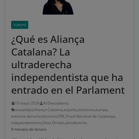
EUROPA
¿Qué es Aliança
Catalana? La
ultraderecha
independentista que ha
entrado en el Parlament
10 mayo 2024
Al Descubierto
actualidad
,
Aliança Catalana
,
españa
,
etnicismo
,
europa
,
extrema derecha
,
fascismo
,
FNC
,
Front Nacional de Catalunya
,
independentismo
,
Sílvia Orriols
,
ultraderecha
9 minutos de lectura