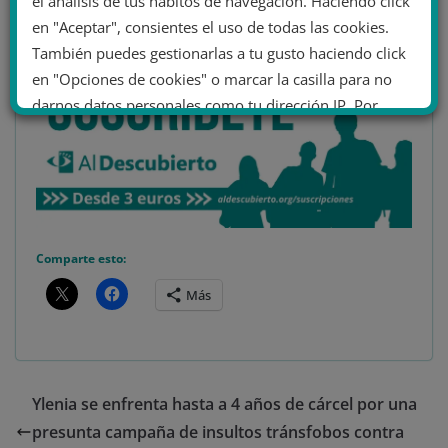
el análisis de tus hábitos de navegación. Haciendo click
en "Aceptar", consientes el uso de todas las cookies.
También puedes gestionarlas a tu gusto haciendo click
en "Opciones de cookies" o marcar la casilla para no
darnos datos personales como tu dirección IP. Por
último, puedes leer nuestra Política de cookies.
No dar mi información personal
.
Opciones de cookies
Aceptar cookies
Comparte esto:
Más
Rechazar cookies
Política de cookies
Ylenia se enfrenta hasta a 4 años de cárcel por una
presunta campaña de insultos tránsfobos contra