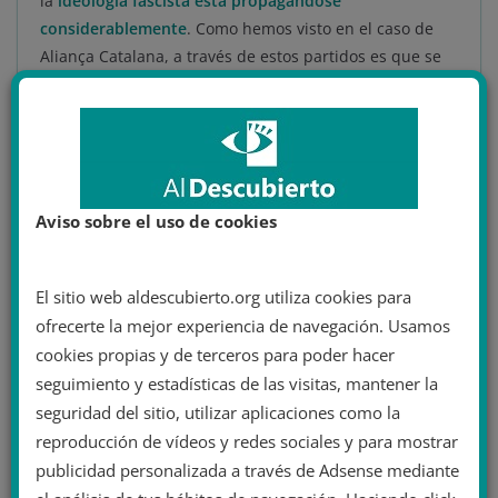
la
ideología fascista está propagándose
considerablemente
. Como hemos visto en el caso de
Aliança Catalana, a través de estos partidos es que se
promueve la privación de las condiciones básicas de
vida de la mayoría social para garantizar el bienestar
de una
clase media nacional mucho más reducida
. Si
cabe un pequeño apunte, para
combatir estas ideologías reaccionarias no es suficiente
Aviso sobre el uso de cookies
el voto, es necesaria la organización para hacer frente
tanto a los que esparcen estas ideas, como aquellos
El sitio web aldescubierto.org utiliza cookies para
cómplices que las justifican. Como siempre,
plantar
ofrecerte la mejor experiencia de navegación. Usamos
cara es la única solución posible.
cookies propias y de terceros para poder hacer
seguimiento y estadísticas de las visitas, mantener la
seguridad del sitio, utilizar aplicaciones como la
Artículo de 
Iker Martínez
.
reproducción de vídeos y redes sociales y para mostrar
publicidad personalizada a través de Adsense mediante