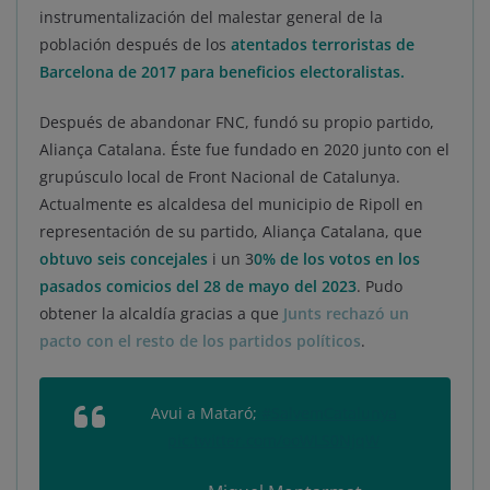
instrumentalización del malestar general de la
población después de los
atentados terroristas de
Barcelona de 2017 para beneficios electoralistas.
Después de abandonar FNC, fundó su propio partido,
Aliança Catalana. Éste fue fundado en 2020 junto con el
grupúsculo local de Front Nacional de Catalunya.
Actualmente es alcaldesa del municipio de Ripoll en
representación de su partido, Aliança Catalana, que
obtuvo seis concejales
i un 3
0% de los votos en los
pasados comicios del 28 de mayo del 2023
. Pudo
obtener la alcaldía gracias a que
Junts rechazó un
pacto con el resto de los partidos políticos
.
Avui a Mataró;
#SalvemCatalunya
pic.twitter.com/ooWLS0NjqW