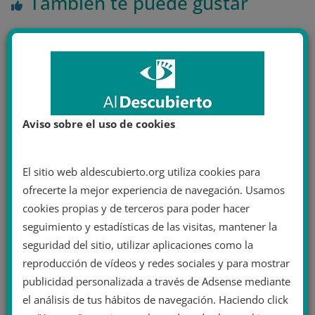
También te puede gustar
Aviso sobre el uso de cookies
El sitio web aldescubierto.org utiliza cookies para
ofrecerte la mejor experiencia de navegación. Usamos
cookies propias y de terceros para poder hacer
Netanyahu pacta con el partido ultra
seguimiento y estadísticas de las visitas, mantener la
Sionismo Religioso y le entrega la
seguridad del sitio, utilizar aplicaciones como la
gestión de la ocupación de Cisjordania
reproducción de vídeos y redes sociales y para mostrar
2 diciembre 2022
publicidad personalizada a través de Adsense mediante
el análisis de tus hábitos de navegación. Haciendo click