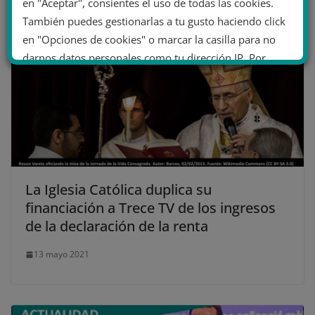
en "Aceptar", consientes el uso de todas las cookies.
También puedes gestionarlas a tu gusto haciendo click
en "Opciones de cookies" o marcar la casilla para no
darnos datos personales como tu dirección IP. Por
último, puedes leer nuestra Política de cookies.
No dar mi información personal
.
Opciones de cookies
Aceptar cookies
La Iglesia Católica duplica su
Rechazar cookies
Política de cookies
financiación a Trece TV de los ingresos
de la declaración de la renta
13 mayo 2021