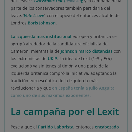
del “leave”:
‘
Grassroots Out
’
(
leave.eu
);
y la campaña de la
parte de los conservadores también partidaria del
leave: ‘
Vote Leave
’, con el apoyo del entonces alcalde de
Londres
Boris Johnson
.
La izquierda más institucional
europea y británica se
agrupó alrededor de la candidatura oficialista de
Cameron, mientras la de
Johnson marcó distancias
con
los extremistas de
UKIP
. La idea de Lexit (
Left
y
Exit
)
evolucionó ya sin Jones al timón y una parte de la
izquierda británica compró la iniciativa, adaptando la
tradición euroescéptica de la izquierda más
revolucionaria y que
en España tenía a Julio Anguita
como uno de sus máximos exponentes.
La campaña por el Lexit
Pese a que el
Partido Laborista
, entonces
encabezado