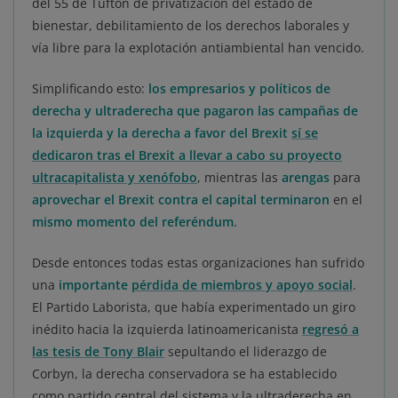
del 55 de Tufton de privatización del estado de
bienestar, debilitamiento de los derechos laborales y
vía libre para la explotación antiambiental han vencido.
Simplificando esto:
los empresarios y políticos de
derecha y ultraderecha que pagaron las campañas de
la izquierda y la derecha a favor del Brexit
sí se
dedicaron tras el Brexit a llevar a cabo su proyecto
ultracapitalista y xenófobo
, mientras las
arengas
para
aprovechar el Brexit contra el capital
terminaron
en el
mismo momento del referéndum
.
Desde entonces todas estas organizaciones han sufrido
una
importante
pérdida de miembros y apoyo social
.
El Partido Laborista, que había experimentado un giro
inédito hacia la izquierda latinoamericanista
regresó a
las tesis de Tony Blair
sepultando el liderazgo de
Corbyn, la derecha conservadora se ha establecido
como partido central del sistema y la ultraderecha en