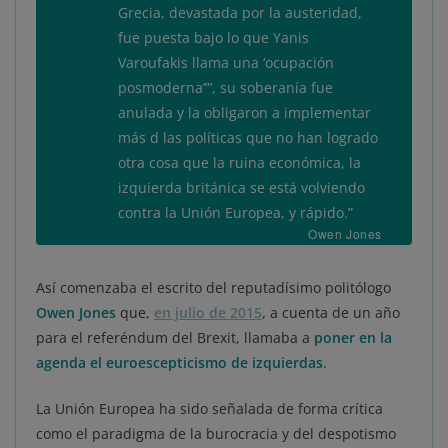
Grecia, devastada por la austeridad,
fue puesta bajo lo que Yanis
Varoufakis llama una ‘ocupación
posmoderna’”’, su soberanía fue
anulada y la obligaron a implementar
más d las políticas que no han logrado
otra cosa que la ruina económica, la
izquierda británica se está volviendo
contra la Unión Europea, y rápido.”
Owen Jones
Así comenzaba el escrito del reputadísimo politólogo
Owen Jones
que,
en julio de 2015
,
a cuenta de un año
para el referéndum del Brexit, llamaba a
poner en la
agenda el euroescepticismo de izquierdas
.
La Unión Europea ha sido señalada de forma crítica
como el paradigma de la burocracia y del despotismo