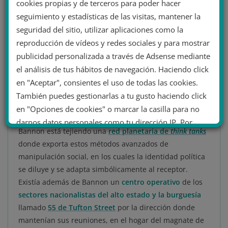
cookies propias y de terceros para poder hacer
Como fruto de este clima de crispación
la diputada
seguimiento y estadísticas de las visitas, mantener la
laborista Jo Cox fue asesinada
por el
permanencista
seguridad del sitio, utilizar aplicaciones como la
neonazi Thomas Mair
.
Tras la victoria del
Leave
,
reproducción de vídeos y redes sociales y para mostrar
Johnson y Cummings tomarían los mandos
de la
publicidad personalizada a través de Adsense mediante
política británica. Esta estrategia de campaña fue el
el análisis de tus hábitos de navegación. Haciendo click
experimento para su replicación ese mismo año en
las
en "Aceptar", consientes el uso de todas las cookies.
elecciones estadounidenses
en las que
Donald Trump
llegó al poder
de la mano de
Bannon
y se extendió a
También puedes gestionarlas a tu gusto haciendo click
todo el resto del mundo.
en "Opciones de cookies" o marcar la casilla para no
darnos datos personales como tu dirección IP. Por
Bannon está tejiendo una
red planetaria de
think tanks
último, puedes leer nuestra Política de cookies.
donde exporta estos métodos avanzados de
manipulación social, en los cuales la identidad política
se diluye y se adapta simbólicamente al receptor.
No dar mi información personal
Existía además de Bannon un
centro operativo
de los
.
sectores nacionalistas del alto estado y la burguesía
Opciones de cookies
Aceptar cookies
llamado
55 de Tufton Street
por la dirección donde
mantenían sus reuniones, en el hogar del magnate de
Rechazar cookies
Política de cookies