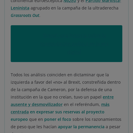
continental euroescéptica
No2EU
y el
Partido Marxista-
Leninista
agrupado en la campaña de la ultraderecha
Grassroots Out
.
‘Brexit’: una historia sobre la
manipulación política en la era
digital
Todos los análisis coinciden en dictaminar que la
izquierda a favor del «no» al Brexit, constreñida dentro
de la campaña de Cameron, por la defensa de una
institución en la que no creían, tuvo un papel
entre
ausente y desmovilizador
en el referéndum,
más
centrada
en expresar sus reservas al proyecto
europeo
que en
poner el foco
sobre los razonamientos
de peso que les hacían
apoyar la permanencia
a pesar