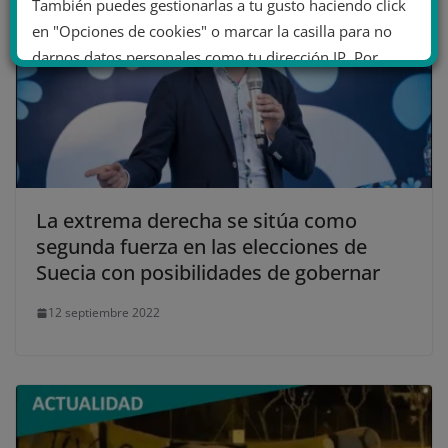
También puedes gestionarlas a tu gusto haciendo click
en "Opciones de cookies" o marcar la casilla para no
darnos datos personales como tu dirección IP. Por
último, puedes leer nuestra Política de cookies.
No dar mi información personal
.
Opciones de cookies
Aceptar cookies
La extrema derecha se sitúa como
segunda fuerza en las elecciones de
Rechazar cookies
Política de cookies
Suecia con posibilidades de gobernar
12 septiembre 2022