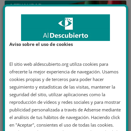
Aviso sobre el uso de cookies
El sitio web aldescubierto.org utiliza cookies para
ofrecerte la mejor experiencia de navegación. Usamos
Crisis en Vox Extremadura: dimite su
cookies propias y de terceros para poder hacer
única consejera por “discrepancias” con
seguimiento y estadísticas de las visitas, mantener la
la dirección
seguridad del sitio, utilizar aplicaciones como la
6 octubre 2023
reproducción de vídeos y redes sociales y para mostrar
publicidad personalizada a través de Adsense mediante
el análisis de tus hábitos de navegación. Haciendo click
en "Aceptar", consientes el uso de todas las cookies.