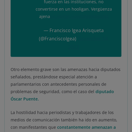
fuerza en las instituciones, no
convertirse en un hooligan. Vergüenza
ajena
pic.twitter.com/ORNIH6bLQM
— Francisco Igea Arisqueta
(@FranciscoIgea)
November 14,
2023
Otro elemento grave son las amenazas hacia diputados
señalados, prestándose especial atención a
parlamentarios con antecedentes personales de
problemas de seguridad, como el caso del
diputado
Óscar Puente.
La hostilidad hacia periodistas y trabajadores de los
medios de comunicación también ha ido en aumento,
con manifestantes que
constantemente amenazan a