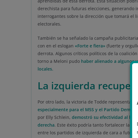
aprendidas de esta derrota. Esta situación podría
derechista para futuras elecciones, generando i
interrogantes sobre la dirección que tomará el l
electorales.
También se ha señalado la campaña publicitaria 
con en el eslogan
«Forte e fiera»
(fuerte y orgul
derrota. Algunos críticos políticos de la coalici
torno a Meloni pudo
haber alienado a algunos v
locales.
La izquierda recuper
Por otro lado, la victoria de Todde representa un
especialmente para el M5S y el Partido Democr
por Elly Schlein,
demostró su efectividad al log
derecha
. Este éxito podría tanto fortalecer la
entre los partidos de izquierda de cara a futuras