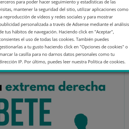
terceros para poder hacer seguimiento y estadísticas de las
bía rechazado por haber fracasado en el pasado
pero que
visitas, mantener la seguridad del sitio, utilizar aplicaciones como
re
la importancia de la unidad
y el uso de
estrategias
la reproducción de vídeos y redes sociales y para mostrar
iano
. De hecho, el ignorar este sistema fue lo que propició
publicidad personalizada a través de Adsense mediante el análisis
ista las pasadas elecciones generales
, al concurrir una
de tus hábitos de navegación. Haciendo click en "Aceptar",
rente a una única coalición de signo contrario.
consientes el uso de todas las cookies. También puedes
gestionarlas a tu gusto haciendo click en "Opciones de cookies" o
lebró la victoria como un triunfo el futuro de Italia y la
marcar la casilla para no darnos datos personales como tu
dudas sobre la
capacidad de Meloni para mantener su
dirección IP. Por último, puedes leer nuestra Política de cookies.
cción de su gobierno.
No dar mi información personal
Opciones de cookies
Aceptar cookies
Rechazar cookies
Política de cookies