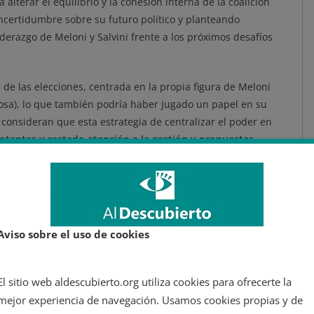
 alterar el equilibrio y la cohesión interna de la coalición
ncertidumbre sobre su futuro político y planteando
iderazgo de Meloni y Salvini frente a los próximos desafíos
de las elecciones, centrada en la propia figura de Meloni
losa), lo que también podría haber jugado un papel en su
ón consideran que esta estrategia de centralizar el poder en
otantes y restado atención a la gestión y propuestas
a el aliento en Cerdeña
 impulso significativo para la
coalición de izquierda,
Aviso sobre el uso de cookies
ático
. La alianza entre estas dos fuerzas políticas, liderada
rar un triunfo en una región históricamente dominada por la
El sitio web aldescubierto.org utiliza cookies para ofrecerte la
 posición de Schlein como fomentar una mayor cooperación
mejor experiencia de navegación. Usamos cookies propias y de
 elecciones.