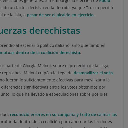
s elecciones generales. Sin embargo, la elección de
Paolo
ido un factor decisivo en la derrota, ya que Truzzu perdió
l de la isla, a
pesar de ser el alcalde en ejercicio.
fuerzas derechistas
rendió al escenario político italiano, sino que también
mutuas dentro de la coalición derechista
.
r parte de Giorgia Meloni, sobre el preferido de la Lega,
y reproches. Meloni culpó a la Lega de
desmovilizar el voto
 fueron lo suficientemente efectivas para movilizar a la
diferencias significativas entre los votos obtenidos por
njunto, lo que ha llevado a especulaciones sobre posibles
lidad,
reconoció errores en su campaña y trató de calmar las
profunda dentro de la coalición para abordar las lecciones