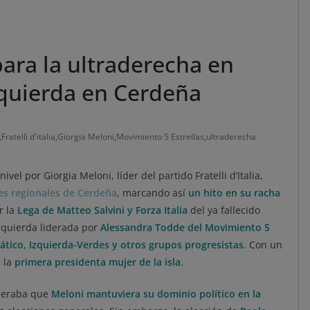
para la ultraderecha en
 izquierda en Cerdeña
,
Fratelli d'italia
,
Giorgia Meloni
,
Movimiento 5 Estrellas
,
ultraderecha
vel por Giorgia Meloni, líder del partido Fratelli d’Italia,
es regionales de Cerdeña
, marcando así
un hito en su racha
r la
Lega de Matteo Salvini y Forza Italia
del ya fallecido
izquierda liderada por
Alessandra Todde del Movimiento 5
ático
,
Izquierda-Verdes y otros grupos progresistas
. Con un
n la
primera presidenta mujer de la isla
.
speraba que
Meloni mantuviera su dominio político en la