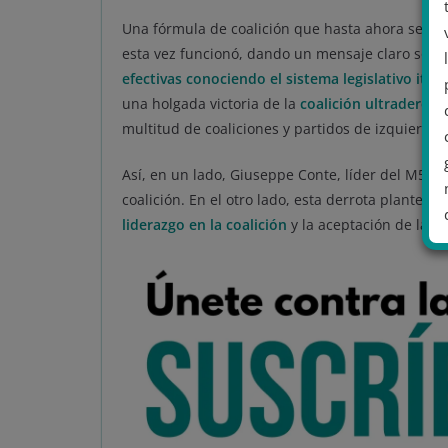
Una fórmula de coalición que hasta ahora se
ha
esta vez funcionó, dando un mensaje claro sob
efectivas conociendo el sistema legislativo ital
una holgada victoria de la
coalición ultraderech
multitud de coaliciones y partidos de izquierda f
Así, en un lado, Giuseppe Conte, líder del M5S, ce
coalición. En el otro lado, esta derrota plantea 
liderazgo en la coalición
y la aceptación de la a
.