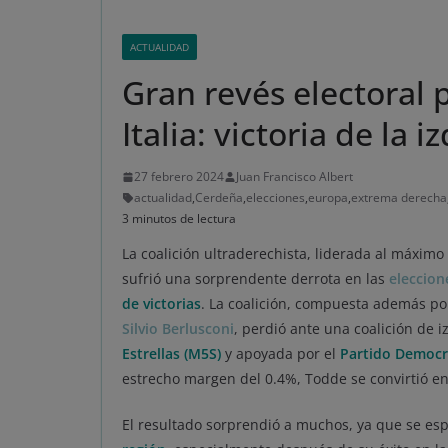
ACTUALIDAD
Gran revés electoral 
Italia: victoria de la
27 febrero 2024
Juan Francisco Albert
actualidad
,
Cerdeña
,
elecciones
,
europa
,
extrema derecha
3 minutos de lectura
La coalición ultraderechista, liderada al máximo ni
sufrió una sorprendente derrota en las
eleccion
de victorias
. La coalición, compuesta además po
Silvio Berlusconi
, perdió ante una coalición de 
Estrellas (M5S)
y apoyada por el
Partido Democr
estrecho margen del 0.4%, Todde se convirtió e
El resultado sorprendió a muchos, ya que se e