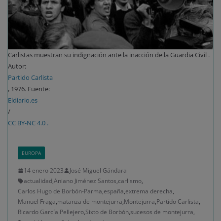
Carlistas muestran su indignación ante la inacción de la Guardia Civil .
Autor:
Partido Carlista
, 1976. Fuente:
Eldiario.es
/
CC BY-NC 4.0 .
EUROPA
14 enero 2023
José Miguel Gándara
actualidad
,
Aniano Jiménez Santos
,
carlismo
,
Carlos Hugo de Borbón-Parma
,
españa
,
extrema derecha
,
Manuel Fraga
,
matanza de montejurra
,
Montejurra
,
Partido Carlista
,
Ricardo García Pellejero
,
Sixto de Borbón
,
sucesos de montejurra
,