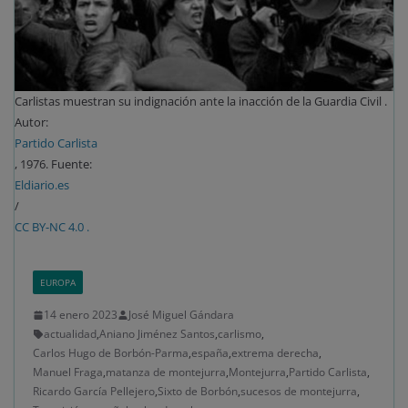
Carlistas muestran su indignación ante la inacción de la Guardia Civil .
Autor:
Partido Carlista
, 1976. Fuente:
Eldiario.es
/
CC BY-NC 4.0 .
EUROPA
14 enero 2023
José Miguel Gándara
actualidad
,
Aniano Jiménez Santos
,
carlismo
,
Carlos Hugo de Borbón-Parma
,
españa
,
extrema derecha
,
Manuel Fraga
,
matanza de montejurra
,
Montejurra
,
Partido Carlista
,
Ricardo García Pellejero
,
Sixto de Borbón
,
sucesos de montejurra
,