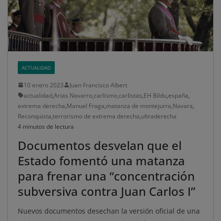
ACTUALIDAD
10 enero 2023
Juan Francisco Albert
actualidad
,
Arias Navarro
,
carlismo
,
carlistas
,
EH Bildu
,
españa
,
extrema derecha
,
Manuel Fraga
,
matanza de montejurra
,
Navara
,
Reconquista
,
terrorismo de extrema derecha
,
ultraderecha
4 minutos de lectura
Documentos desvelan que el
Estado fomentó una matanza
para frenar una “concentración
subversiva contra Juan Carlos I”
Nuevos documentos desechan la versión oficial de una