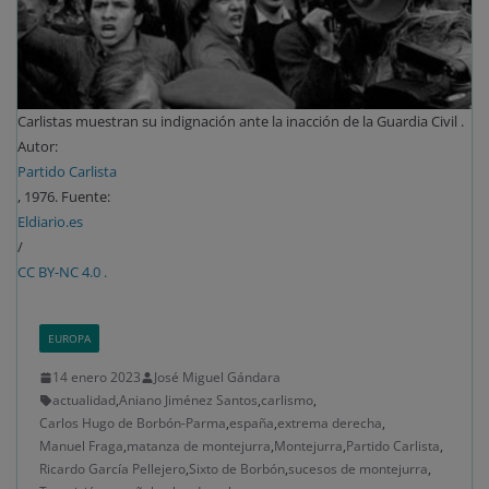
Carlistas muestran su indignación ante la inacción de la Guardia Civil .
Autor:
Partido Carlista
, 1976. Fuente:
Eldiario.es
/
CC BY-NC 4.0 .
EUROPA
14 enero 2023
José Miguel Gándara
actualidad
,
Aniano Jiménez Santos
,
carlismo
,
Carlos Hugo de Borbón-Parma
,
españa
,
extrema derecha
,
Manuel Fraga
,
matanza de montejurra
,
Montejurra
,
Partido Carlista
,
Ricardo García Pellejero
,
Sixto de Borbón
,
sucesos de montejurra
,