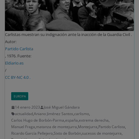
Carlistas muestran su indignación ante la inacción de la Guardia Civil .
Autor:
Partido Carlista
, 1976. Fuente:
Eldiario.es
/
CC BY-NC 4.0 .
EUROPA
14 enero 2023
José Miguel Gándara
actualidad
,
Aniano Jiménez Santos
,
carlismo
,
Carlos Hugo de Borbón-Parma
,
españa
,
extrema derecha
,
Manuel Fraga
,
matanza de montejurra
,
Montejurra
,
Partido Carlista
,
Ricardo García Pellejero
,
Sixto de Borbón
,
sucesos de montejurra
,