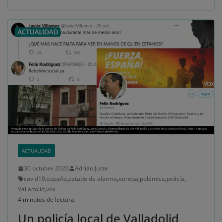
ACTUALIDAD
30 octubre 2020
Adrián Juste
covid19
,
españa
,
estado de alarma
,
europa
,
polémica
,
policía
,
Valladolid
,
vox
4 minutos de lectura
Un policía local de Valladolid