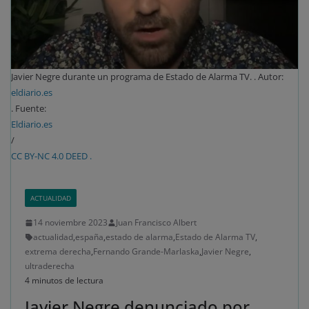
Javier Negre durante un programa de Estado de Alarma TV. . Autor:
eldiario.es
. Fuente:
Eldiario.es
/
CC BY-NC 4.0 DEED .
ACTUALIDAD
14 noviembre 2023
Juan Francisco Albert
actualidad
,
españa
,
estado de alarma
,
Estado de Alarma TV
,
extrema derecha
,
Fernando Grande-Marlaska
,
Javier Negre
,
ultraderecha
4 minutos de lectura
Javier Negre denunciado por