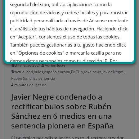
seguridad del sitio, utilizar aplicaciones como la
reproducción de vídeos y redes sociales y para mostrar
publicidad personalizada a través de Adsense mediante
el análisis de tus hábitos de navegación. Haciendo click
en "Aceptar", consientes el uso de todas las cookies.
También puedes gestionarlas a tu gusto haciendo click
en "Opciones de cookies" o marcar la casilla para no
ACTUALIDAD
darnos datos personales como tu dirección IP. Por
31 marzo 2021
Adrián Juste
último, puedes leer nuestra Política de cookies.
actualidad
,
bulos
,
españa
,
europa
,
FACUA
,
fake news
,
Javier Negre
,
Rubén Sánchez
,
sentencia
4 minutos de lectura
No dar mi información personal
Javier Negre condenado a
.
rectificar bulos sobre Rubén
Opciones de cookies
Aceptar cookies
Sánchez en 6 medios en una
Rechazar cookies
Política de cookies
sentencia pionera en España
El polémico periodista Javier Negre, director y creador