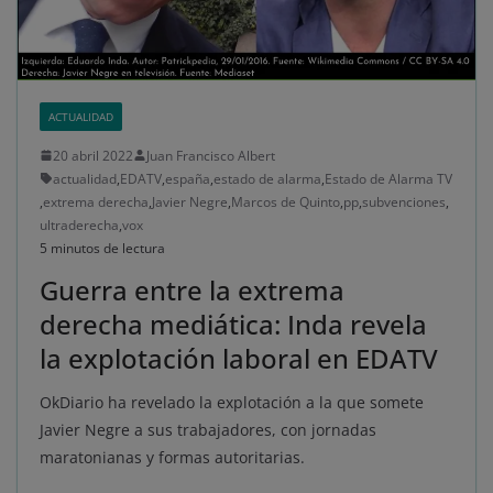
ACTUALIDAD
20 abril 2022
Juan Francisco Albert
actualidad
,
EDATV
,
españa
,
estado de alarma
,
Estado de Alarma TV
,
extrema derecha
,
Javier Negre
,
Marcos de Quinto
,
pp
,
subvenciones
,
ultraderecha
,
vox
5 minutos de lectura
Guerra entre la extrema
derecha mediática: Inda revela
la explotación laboral en EDATV
OkDiario ha revelado la explotación a la que somete
Javier Negre a sus trabajadores, con jornadas
maratonianas y formas autoritarias.