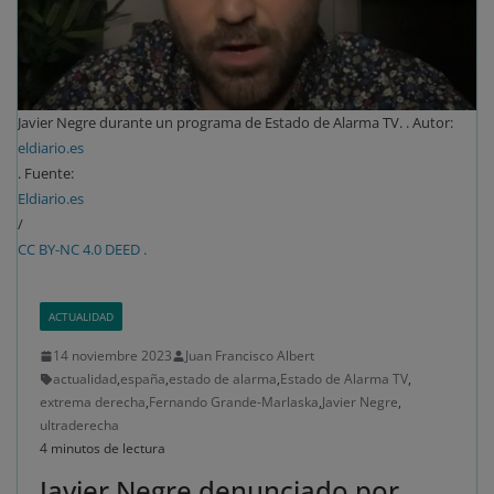
Javier Negre durante un programa de Estado de Alarma TV. . Autor:
eldiario.es
. Fuente:
Eldiario.es
/
CC BY-NC 4.0 DEED .
ACTUALIDAD
14 noviembre 2023
Juan Francisco Albert
actualidad
,
españa
,
estado de alarma
,
Estado de Alarma TV
,
extrema derecha
,
Fernando Grande-Marlaska
,
Javier Negre
,
ultraderecha
4 minutos de lectura
Javier Negre denunciado por