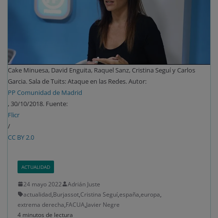
Cake Minuesa, David Enguita, Raquel Sanz, Cristina Seguí y Carlos
Garcia. Sala de Tuits: Ataque en las Redes. Autor:
PP Comunidad de Madrid
, 30/10/2018. Fuente:
Flicr
/
CC BY 2.0
ACTUALIDAD
24 mayo 2022
Adrián Juste
actualidad
,
Burjassot
,
Cristina Seguí
,
españa
,
europa
,
extrema derecha
,
FACUA
,
Javier Negre
4 minutos de lectura