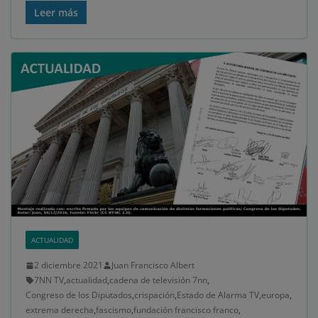
Leer más
ACTUALIDAD
2 diciembre 2021
Juan Francisco Albert
7NN TV
,
actualidad
,
cadena de televisión 7nn
,
Congreso de los Diputados
,
crispación
,
Estado de Alarma TV
,
europa
,
extrema derecha
,
fascismo
,
fundación francisco franco
,