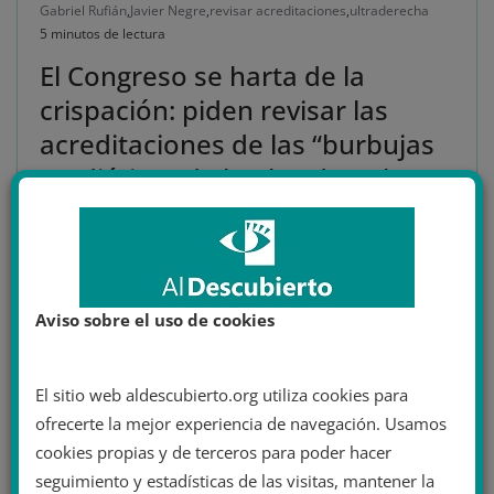
Gabriel Rufián
,
Javier Negre
,
revisar acreditaciones
,
ultraderecha
5 minutos de lectura
El Congreso se harta de la
crispación: piden revisar las
acreditaciones de las “burbujas
mediáticas de la ultraderecha”
Distintos partidos rechazan la crispación y los ataques
de EDA Tv y 7NN y piden revisar las acreditaciones de
estos medios.
Aviso sobre el uso de cookies
Leer más
El sitio web aldescubierto.org utiliza cookies para
ofrecerte la mejor experiencia de navegación. Usamos
cookies propias y de terceros para poder hacer
seguimiento y estadísticas de las visitas, mantener la