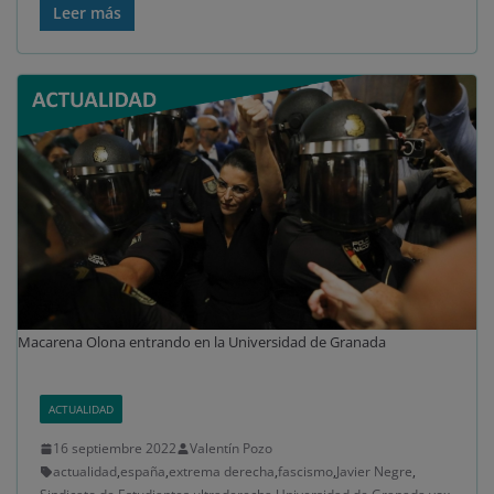
Leer más
Macarena Olona entrando en la Universidad de Granada
ACTUALIDAD
16 septiembre 2022
Valentín Pozo
actualidad
,
españa
,
extrema derecha
,
fascismo
,
Javier Negre
,