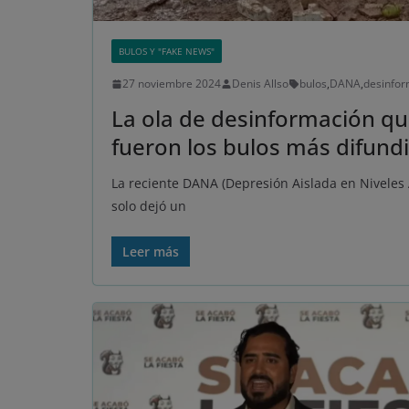
BULOS Y "FAKE NEWS"
27 noviembre 2024
Denis Allso
bulos
,
DANA
,
desinfor
La ola de desinformación qu
fueron los bulos más difund
La reciente DANA (Depresión Aislada en Niveles A
solo dejó un
Leer más