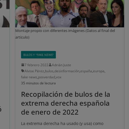
Montaje propio con diferentes imágenes (Datos al final del
artículo)
BULOS Y "FAKE NEWS"
7 febrero 2022
Adrián Juste
Alvise Pérez
,
bulos
,
desinformación
,
españa
,
europa
,
fake news
,
posverdad
,
vox
35 minutos de lectura
Recopilación de bulos de la
extrema derecha española
ó
de enero de 2022
La extrema derecha ha usado (y usa) como