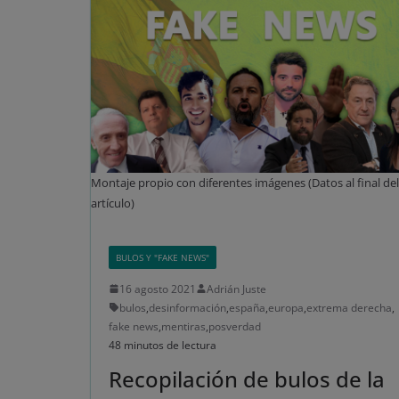
Montaje propio con diferentes imágenes (Datos al final del
artículo)
BULOS Y "FAKE NEWS"
16 agosto 2021
Adrián Juste
bulos
,
desinformación
,
españa
,
europa
,
extrema derecha
,
fake news
,
mentiras
,
posverdad
48 minutos de lectura
Recopilación de bulos de la