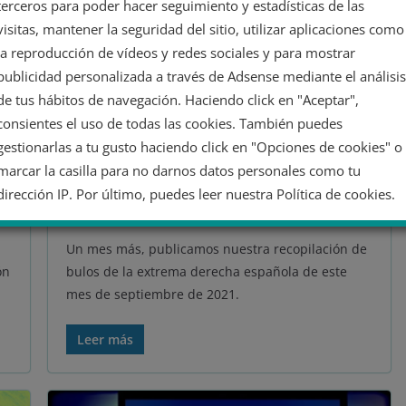
terceros para poder hacer seguimiento y estadísticas de las
BULOS Y "FAKE NEWS"
visitas, mantener la seguridad del sitio, utilizar aplicaciones como
13 octubre 2021
Juan Francisco Albert
la reproducción de vídeos y redes sociales y para mostrar
actualidad
,
bulos
,
europa
,
extrema derecha
,
fake news
,
publicidad personalizada a través de Adsense mediante el análisis
fascismo
,
Maldita.es
,
Maldito bulo
,
posverdad
,
pp
,
de tus hábitos de navegación. Haciendo click en "Aceptar",
recopilación de bulos
,
ultraderecha
,
vox
consientes el uso de todas las cookies. También puedes
25 minutos de lectura
gestionarlas a tu gusto haciendo click en "Opciones de cookies" o
Recopilación de bulos de la
marcar la casilla para no darnos datos personales como tu
extrema derecha española
dirección IP. Por último, puedes leer nuestra Política de cookies.
de septiembre de 2021
Un mes más, publicamos nuestra recopilación de
No dar mi información personal
ón
bulos de la extrema derecha española de este
mes de septiembre de 2021.
Opciones de cookies
Aceptar cookies
Leer más
Rechazar cookies
Política de cookies