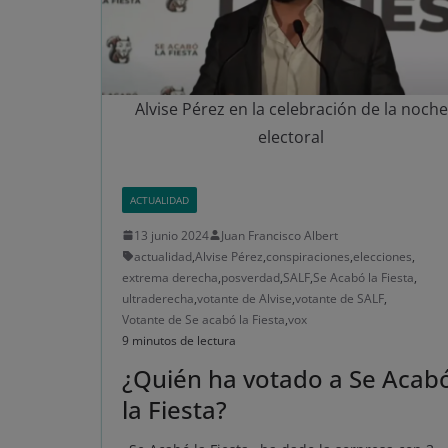
Alvise Pérez en la celebración de la noche
electoral
ACTUALIDAD
13 junio 2024
Juan Francisco Albert
actualidad
,
Alvise Pérez
,
conspiraciones
,
elecciones
,
extrema derecha
,
posverdad
,
SALF
,
Se Acabó la Fiesta
,
ultraderecha
,
votante de Alvise
,
votante de SALF
,
Votante de Se acabó la Fiesta
,
vox
9 minutos de lectura
¿Quién ha votado a Se Acab
la Fiesta?