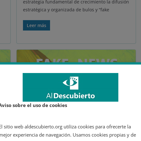
estrategia fundamental de crecimiento la difusión
estratégica y organizada de bulos y “fake
Leer más
Aviso sobre el uso de cookies
Montaje propio con diferentes imágenes (Datos al final del
El sitio web aldescubierto.org utiliza cookies para ofrecerte la
artículo)
mejor experiencia de navegación. Usamos cookies propias y de