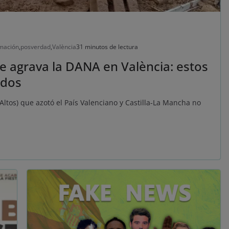
mación
,
posverdad
,
València
31 minutos de lectura
e agrava la DANA en València: estos
idos
ltos) que azotó el País Valenciano y Castilla-La Mancha no