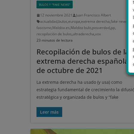
BULOS Y "FAKE NEWS"
12 noviembre 2021
Juan Francisco Albert
actualidad
,
bulos
,
europa
,
extrema derecha
,
fake news
,
fascismo
,
Maldita.es
,
Maldito bulo
,
posverdad
,
pp
,
recopilación de bulos
,
ultraderecha
,
vox
23 minutos de lectura
Recopilación de bulos de la
extrema derecha española
de octubre de 2021
La extrema derecha ha usado (y usa) como
estrategia fundamental de crecimiento la difusi
.
estratégica y organizada de bulos y “fake
Leer más