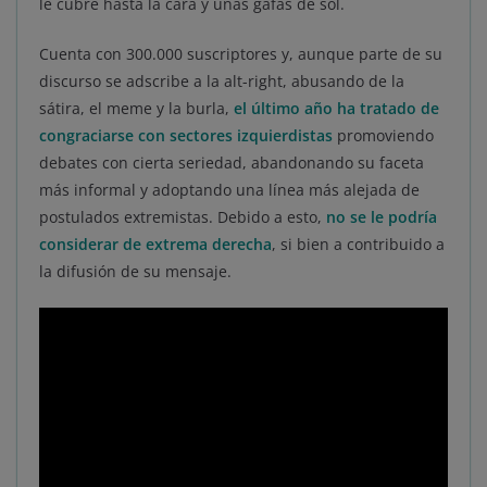
le cubre hasta la cara y unas gafas de sol.
Cuenta con 300.000 suscriptores y, aunque parte de su
discurso se adscribe a la alt-right, abusando de la
sátira, el meme y la burla,
el último año ha tratado de
congraciarse con sectores izquierdistas
promoviendo
debates con cierta seriedad, abandonando su faceta
más informal y adoptando una línea más alejada de
postulados extremistas. Debido a esto,
no se le podría
considerar de extrema derecha
, si bien a contribuido a
la difusión de su mensaje.