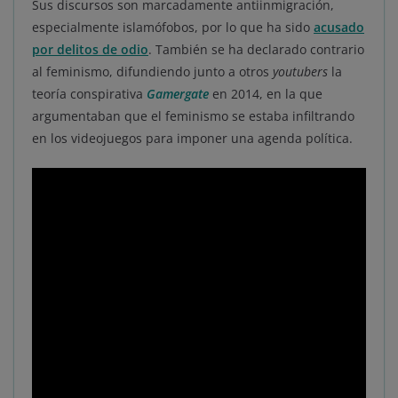
Sus discursos son marcadamente antiinmigración,
especialmente islamófobos, por lo que ha sido
acusado
por delitos de odio
. También se ha declarado contrario
al feminismo, difundiendo junto a otros
youtubers
la
teoría conspirativa
Gamergate
en 2014, en la que
argumentaban que el feminismo se estaba infiltrando
en los videojuegos para imponer una agenda política.