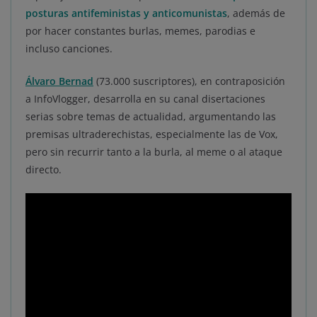
posturas antifeministas y anticomunistas
, además de
por hacer constantes burlas, memes, parodias e
incluso canciones.
Álvaro Bernad
(73.000 suscriptores), en contraposición
a InfoVlogger, desarrolla en su canal disertaciones
serias sobre temas de actualidad, argumentando las
premisas ultraderechistas, especialmente las de Vox,
pero sin recurrir tanto a la burla, al meme o al ataque
directo.