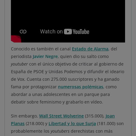
Conocido es también el canal
Estado de Alarma
, del
periodista
Javier Negre
, quien dio su salto como
youtuber
con el único objetivo de criticar al gobierno de
España de PSOE y Unidas Podemos y difundir el ideario
de Vox. Cuenta con 275.000 suscriptores y ha ganado
fama por protagonizar
numerosas polémicas
, como
abordar a unas adolescentes en un parque para
debatir sobre feminismo y grabarlo en vídeo.
Sin embargo,
Wall Street Wolverine
(315.000),
Joan
Planas
(218.000) y
Libertad y lo que Surja
(181.000) son
probablemente los
youtubers
derechistas con más