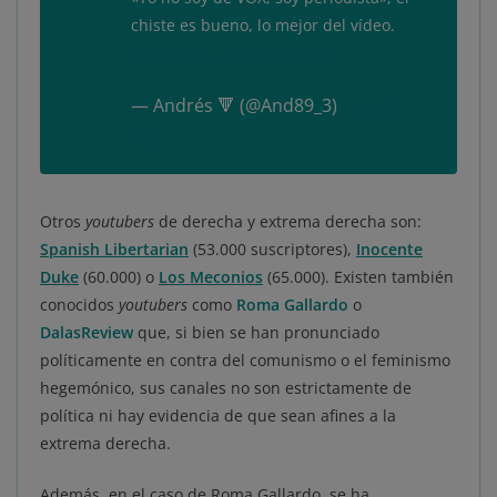
chiste es bueno, lo mejor del vídeo.
pic.twitter.com/P4q9BWSzAp
— Andrés 🔻 (@And89_3)
June 29,
2020
Otros
youtubers
de derecha y extrema derecha son:
Spanish Libertarian
(53.000 suscriptores),
Inocente
Duke
(60.000) o
Los Meconios
(65.000). Existen también
conocidos
youtubers
como
Roma Gallardo
o
DalasReview
que, si bien se han pronunciado
políticamente en contra del comunismo o el feminismo
hegemónico, sus canales no son estrictamente de
política ni hay evidencia de que sean afines a la
extrema derecha.
Además, en el caso de Roma Gallardo, se ha