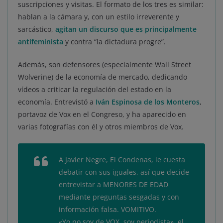
suscripciones y visitas. El formato de los tres es similar:
hablan a la cámara y, con un estilo irreverente y
sarcástico,
agitan un discurso que es principalmente
antifeminista
y contra “la dictadura progre”.
Además, son defensores (especialmente Wall Street
Wolverine) de la economía de mercado, dedicando
vídeos a criticar la regulación del estado en la
economía. Entrevistó a
Iván Espinosa de los Monteros
,
portavoz de Vox en el Congreso, y ha aparecido en
varias fotografías con él y otros miembros de Vox.
A Javier Negre, El Condenas, le cuesta
debatir con sus iguales, así que decide
entrevistar a MENORES DE EDAD
mediante preguntas sesgadas y con
información falsa. VOMITIVO.
«Yo no soy de VOX, soy periodista», el