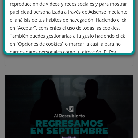
reproducción de vídeos y redes sociales y para mostrar
publicidad personalizada a través de Adsense mediante
el análisis de tus hábitos de navegación. Haciendo click
en "Aceptar", consientes el uso de todas las cookies.
Al Descubierto acuerda colaborar con
También puedes gestionarlas a tu gusto haciendo click
Eulixe
en "Opciones de cookies" o marcar la casilla para no
darnos datos personales como tu dirección IP. Por
21 julio 2020
último, puedes leer nuestra Política de cookies.
No dar mi información personal
.
Opciones de cookies
Aceptar cookies
Rechazar cookies
Política de cookies