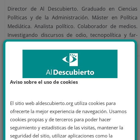
Director de Al Descubierto. Graduado en Ciencias
Políticas y de la Administración. Máster en Política
Mediática. Analista político. Colaborador de medios.
Investigando discursos de odio, tecnopolítica y far-
right.
También te puede gustar
Aviso sobre el uso de cookies
El sitio web aldescubierto.org utiliza cookies para
ofrecerte la mejor experiencia de navegación. Usamos
cookies propias y de terceros para poder hacer
seguimiento y estadísticas de las visitas, mantener la
seguridad del sitio, utilizar aplicaciones como la