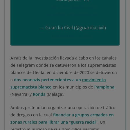
https://t.co/d6VBo7aCZo
pic.twitter.com/LZ6CACiy28
— Guardia Civil (@guardiacivil)
December 13, 2020
A raíz de la investigación llevada a cabo en los canales
de Telegram donde se detuvieron a los supremacistas
blancos de Lleida, en diciembre de 2020 se detuvieron
a
dos neonazis pertenecientes a un
movimiento
supremacista blanco
en los municipios de
Pamplona
(Navarra) y
Ronda
(Málaga).
Ambos pretendían organizar una operación de tráfico
de drogas con la cual
financiar a grupos armados en
zonas rurales para librar una “guerra racial”
. Un
registro minucioso de sus domicilios permitió