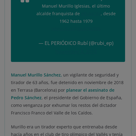
Manuel Murillo Iglesias, el último
alcalde franquista de
#RubíCity
, desde
1962 hasta 1979
https://t.co/YgJLAT8QMb
— EL PERIÓDICO Rubí (@rubi_ep)
November 8, 2018
Manuel Murillo Sánchez,
un vigilante de seguridad y
tirador de 63 años, fue detenido en noviembre de 2018
en Terrasa (Barcelona) por
planear el asesinato de
Pedro Sánchez
, el presidente del Gobierno de España,
como venganza por exhumar los restos del dictador
Francisco Franco del Valle de los Caídos.
Murillo era un tirador experto que entrenaba desde
hacía años en el club de tiro olímpico del Vallés y tenía