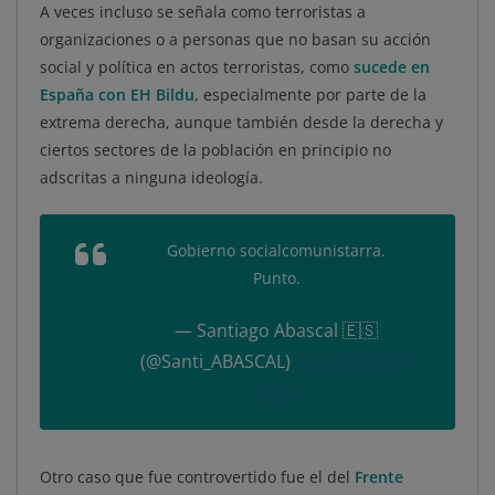
A veces incluso se señala como terroristas a
organizaciones o a personas que no basan su acción
social y política en actos terroristas, como
sucede en
España con EH Bildu
, especialmente por parte de la
extrema derecha, aunque también desde la derecha y
ciertos sectores de la población en principio no
adscritas a ninguna ideología.
Gobierno socialcomunistarra.
Punto.
— Santiago Abascal 🇪🇸
(@Santi_ABASCAL)
November 18,
2020
Otro caso que fue controvertido fue el del
Frente