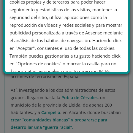
cookies propias y de terceros para poder hacer
realizados por terroristas vinculados a la supremacía
seguimiento y estadísticas de las visitas, mantener la
caucásica.
seguridad del sitio, utilizar aplicaciones como la
En estos canales, por ejemplo, se enaltecía a distintos
reproducción de vídeos y redes sociales y para mostrar
terroristas abanderados de la supremacía blanca:
publicidad personalizada a través de Adsense mediante
Brenton Tarrant
, autor del asesinato racista que
el análisis de tus hábitos de navegación. Haciendo click
terminó con la vida de 51 musulmanes en Nueva
en "Aceptar", consientes el uso de todas las cookies.
Zelanda, en el año 2019; o
Anders Behring Breivik
, que
También puedes gestionarlas a tu gusto haciendo click
asesinó a 77 personas en Oslo y Utoya en el año 2011.
en "Opciones de cookies" o marcar la casilla para no
Además, se animaba a llevar a cabo las mismas
darnos datos personales como tu dirección IP. Por
acciones de terrorismo en España.
último, puedes leer nuestra Política de cookies.
Así, investigando a los dos administradores de estos
grupos, llegaron hasta la
Pobla de Cérvoles
, un
No dar mi información personal
municipio de la provincia de Lleida, de apenas 200
.
habitantes, y a
Campello
, en Alicante, donde buscaban
Opciones de cookies
Aceptar cookies
crear “comunidades blancas” y prepararse para
desarrollar una “guerra racial”
.
Rechazar cookies
Política de cookies