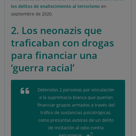
los delitos de enaltecimiento al terrorismo
en
septiembre de 2020.
2. Los neonazis que
traficaban con drogas
para financiar una
‘guerra racial’
Detenidas 2 personas por vinculación
a la supremacía blanca que querían
financiar grupos armados a través del
tráfico de sustancias psicotrópicas,
como presuntas autoras de un delito
de incitación al odio contra
extranjeros… ➕👇