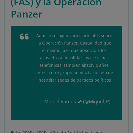
(FAS) y la Operación
Panzer
Aquí se recogen varios artículos sobre
la Operación Panzer. Casualidad que
el mismo juez que absolvió a los
acusados al invalidar las escuchas
telefónicas, también absolvió años
antes a otro grupo neonazi acusado de
incendiar sedes de partidos políticos
https://t.co/HIXvX8hpvT
— Miquel Ramos 🥘 (@Miquel_R)
July 15, 2019
Entre 2003 y 2005, el Frente Anti Sistema, una