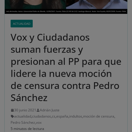
ACTUALIDAD
Vox y Ciudadanos
suman fuerzas y
presionan al PP para que
lidere la nueva moción
de censura contra Pedro
Sánchez
30 junio 2021
Adrián Juste
actualidad
,
ciudadanos
,
cs
,
españa
,
indultos
,
moción de censura
,
Pedro Sánchez
,
vox
5 minutos de lectura