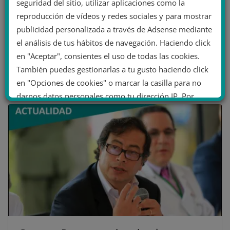
seguridad del sitio, utilizar aplicaciones como la
reproducción de vídeos y redes sociales y para mostrar
publicidad personalizada a través de Adsense mediante
Arabia Saudí libera a la activista Loujain
el análisis de tus hábitos de navegación. Haciendo click
at Hathloul tras 1.001 días en prisión
en "Aceptar", consientes el uso de todas las cookies.
11 febrero 2021
También puedes gestionarlas a tu gusto haciendo click
en "Opciones de cookies" o marcar la casilla para no
darnos datos personales como tu dirección IP. Por
último, puedes leer nuestra Política de cookies.
No dar mi información personal
.
Opciones de cookies
Aceptar cookies
Rechazar cookies
Política de cookies