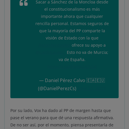
Sacar a Sánchez de la Moncloa desde
el constitucionalismo es más
importante ahora que cualquier
rencilla personal. Estamos seguros de
que la mayoría del PP comparte la
visión de Estado con la que
@InesArrimadas
ofrece su apoyo a
@pablocasado_
Esto no va de Murcia;
va de España.
https://t.co/9WmHLR2y2d
— Daniel Pérez Calvo 🇪🇦🇪🇺
(@DanielPerezCs)
June 27, 2021
Por su lado, Vox ha dado al PP de margen hasta que
pase el verano para que dé una respuesta afirmativa.
De no ser así, por el momento, piensa presentarla de