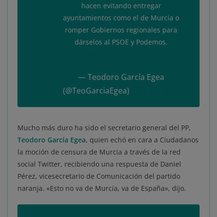
hacen evitando entregar
ayuntamientos como el de Murcia o
romper Gobiernos regionales para
dárselos al PSOE y Podemos.
pic.twitter.com/hLOArRfKRr
— Teodoro García Egea
(@TeoGarciaEgea)
June 27, 2021
Mucho más duro ha sido el secretario general del PP,
Teodoro García Egea
, quien echó en cara a Ciudadanos
la moción de censura de Murcia a través de la red
social Twitter, recibiendo una respuesta de Daniel
Pérez, vicesecretario de Comunicación del partido
naranja. «Esto no va de Murcia, va de España», dijo.