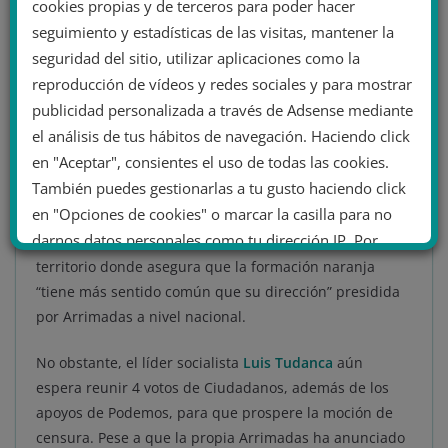
cookies propias y de terceros para poder hacer
Ábalos
,
“de forma oculta” para presentar de forma
seguimiento y estadísticas de las visitas, mantener la
conjunta tres mociones de censura contra el PP en
seguridad del sitio, utilizar aplicaciones como la
Murcia, la Comunidad de Madrid y Castilla y León, con
reproducción de vídeos y redes sociales y para mostrar
el objetivo de desestabilizar a las tres regiones.
publicidad personalizada a través de Adsense mediante
el análisis de tus hábitos de navegación. Haciendo click
Maroto, que ha acusado a la dirección de Ciudadanos
en "Aceptar", consientes el uso de todas las cookies.
de querer “unir su destino a PSOE y Unidas Podemos”
También puedes gestionarlas a tu gusto haciendo click
en una entrevista para la
Cadena Ser
, también ha
en "Opciones de cookies" o marcar la casilla para no
celebrado el fracaso de la moción de censura
darnos datos personales como tu dirección IP. Por
presentada por el líder del PSOE en Castilla y León,
último, puedes leer nuestra Política de cookies.
territorio donde asegura que la formación naranja
“tiene más sentido común que su dirección” presidida
por Arrimadas a nivel nacional.
No dar mi información personal
.
No obstante, el líder socialista
Luis Tudanca
aún
espera reunir 4 votos de Ciudadanos, además de los
Opciones de cookies
Aceptar cookies
apoyos de Podemos, para que prospere la moción de
Rechazar cookies
Política de cookies
censura. Pese a que la propia Arrimadas ha anunciado