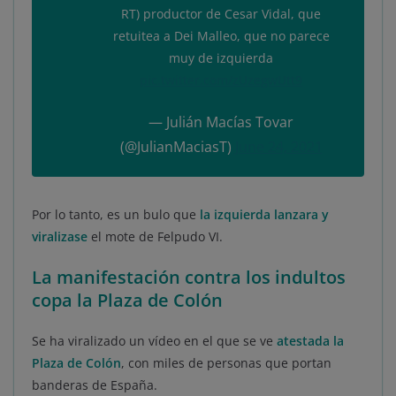
RT) productor de Cesar Vidal, que
retuitea a Dei Malleo, que no parece
muy de izquierda
pic.twitter.com/zUzegwUtt9
— Julián Macías Tovar
(@JulianMaciasT)
June 24, 2021
Por lo tanto, es un bulo que
la izquierda lanzara y
viralizase
el mote de Felpudo VI.
La manifestación contra los indultos
copa la Plaza de Colón
Se ha viralizado un vídeo en el que se ve
atestada la
Plaza de Colón
, con miles de personas que portan
banderas de España.