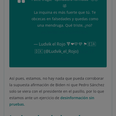
🤣
La inquina es más fuerte que tú. Te
obcecas en falsedades y quedas como
una mendruga. Qué triste, ¿no?
pic.twitter.com/G2V4UNJxci
— Ludvik el Rojo 🔻❤💛💜 🏴󠁧󠁢󠁳󠁣󠁴󠁿🇪🇦
🇩🇰 (@Ludvik_el_Rojo)
June 17,
2021
Así pues, estamos, no hay nada que pueda corroborar
la supuesta afirmación de Biden ni que Pedro Sánchez
solo se viera con el presidente en el pasillo, por lo que
estamos ante un ejercicio de
desinformación sin
pruebas.