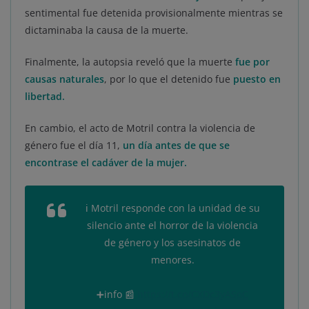
sentimental fue detenida provisionalmente mientras se
dictaminaba la causa de la muerte.
Finalmente, la autopsia reveló que la muerte
fue por
causas naturales
, por lo que el detenido fue
puesto en
libertad.
En cambio, el acto de Motril contra la violencia de
género fue el día 11,
un día antes de que se
encontrase el cadáver de la mujer.
ℹ Motril responde con la unidad de su
silencio ante el horror de la violencia
de género y los asesinatos de
menores.
➕info 📰
https://t.co/CXDc3yASoC