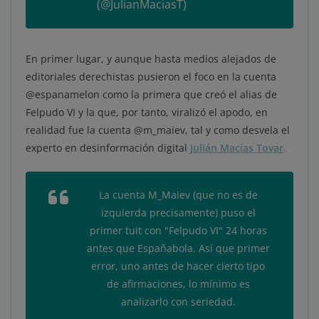
(@JulianMaciasT)
June 24, 2021
En primer lugar, y aunque hasta medios alejados de
editoriales derechistas pusieron el foco en la cuenta
@espanamelon como la primera que creó el alias de
Felpudo VI y la que, por tanto, viralizó el apodo, en
realidad fue la cuenta @m_maiev, tal y como desvela el
experto en desinformación digital
Julián Macías Tovar
.
La cuenta M_Maiev (que no es de
izquierda precisamente) puso el
primer tuit con "Felpudo VI" 24 horas
antes que Españabola. Así que primer
error, uno antes de hacer cierto tipo
de afirmaciones, lo mínimo es
analizarlo con seriedad.