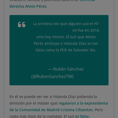
derecha Alvise Pérez.
La primera vez que alguien usó el HT
#MasterFakeCifuentes
no fue en 2018,
sino hoy mismo. El tuit que Alvise
Pérez atribuye a Yolanda Díaz es tan
falso como la PCR de Salvador Illa.
pic.twitter.com/IWVncxRpR1
— Rubén Sánchez
(@RubenSanchezTW)
June 20, 2021
En él se puede ver ver a Yolanda Díaz pidiendo la
dimisión por el máster que
regalaron a la expresidenta
de la Comunidad de Madrid Cristina Cifuentes
. Pero
nada más lejos de la realidad. El tuit
es falso.