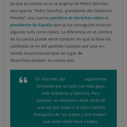
ya que la cuenta no es la original de Pedro Sánchez,
sino que es “Pedro Sánchez, presidente del Gobierno_
Parodia” una cuenta
paródica de derechas sobre el
presidente de España
que ya ha conseguido viralizar
algunos tuits como reales. La diferencia en el nombre
de la cuenta puede verse también en que la falsa ha
cambiado la «t» del apellido Castejón por una «r»,
siendo @sanchezcasrejon en lugar de
@sanchezcastejon, la cuenta real.
En este mes del
#Orgullo
seguiremos
luchando por un país con más gays,
más lesbianas y todo eso. Para
avanzar, es necesario dejar atrás de
una vez por todas a la típica familia
franquista de "un padre y una madre",
que tanto daño hace a todes.