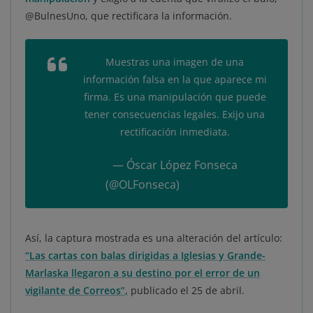
@BulnesUno, que rectificara la información.
Muestras una imagen de una
información falsa en la que aparece mi
firma. Es una manipulación que puede
tener consecuencias legales. Exijo una
rectificación inmediata.
— Óscar López Fonseca
(@OLFonseca)
May 4, 2021
Así, la captura mostrada es una alteración del artículo:
“Las cartas con balas dirigidas a Iglesias y Grande-
Marlaska llegaron a su destino por el error de un
vigilante de Correos”
,
publicado el 25 de abril.