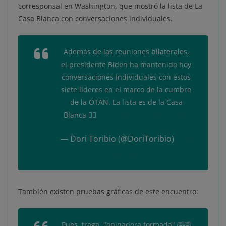
corresponsal en Washington, que mostró la lista de La
Casa Blanca con conversaciones individuales.
Además de las reuniones bilaterales,
el presidente Biden ha mantenido hoy
conversaciones individuales con estos
siete líderes en el marco de la cumbre
de la OTAN. La lista es de la Casa
Blanca 👇🏼
pic.twitter.com/9Jdl0W6Y1j
— Dori Toribio (@DoriToribio)
June
14, 2021
También existen pruebas gráficas de este encuentro:
Pues, traga, "opinadora formada" 🤣🤣