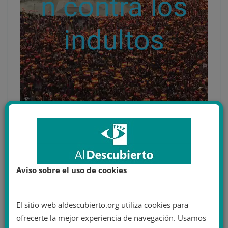
Aviso sobre el uso de cookies
Pero es falso. Este vídeo es de la manifestación grabada
el
10 de febrero de 2019
. Esta manifestación fue
El sitio web aldescubierto.org utiliza cookies para
convocada por el Partido Popular y Ciudadanos, bajo el
ofrecerte la mejor experiencia de navegación. Usamos
lema
“Por una España unida, ¡elecciones ya!”
a la que