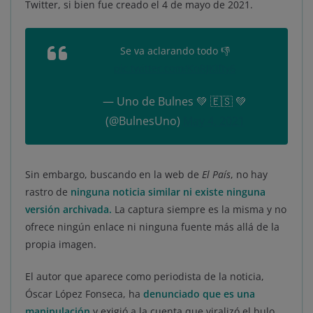
Twitter, si bien fue creado el 4 de mayo de 2021.
Se va aclarando todo 👎
pic.twitter.com/KnRJKlfty6
— Uno de Bulnes 💚 🇪🇸 💚
(@BulnesUno)
May 4, 2021
Sin embargo, buscando en la web de
El País
, no hay
rastro de
ninguna noticia similar ni existe ninguna
versión archivada.
La captura siempre es la misma y no
ofrece ningún enlace ni ninguna fuente más allá de la
propia imagen.
El autor que aparece como periodista de la noticia,
Óscar López Fonseca, ha
denunciado que es una
manipulación
y exigió a la cuenta que viralizó el bulo,