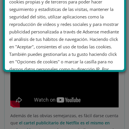
cookies propias y de terceros para poder hacer
también se unió Vox y donde salió la
famosa foto de
seguimiento y estadísticas de las visitas, mantener la
Colón.
seguridad del sitio, utilizar aplicaciones como la
Con una búsqueda en Internet se puede ver cómo el
reproducción de vídeos y redes sociales y para mostrar
vídeo coincide con el publicado en
YouTube en febrero
publicidad personalizada a través de Adsense mediante
de 2019.
el análisis de tus hábitos de navegación. Haciendo click
en "Aceptar", consientes el uso de todas las cookies.
También puedes gestionarlas a tu gusto haciendo click
en "Opciones de cookies" o marcar la casilla para no
darnos datos personales como tu dirección IP. Por
último, puedes leer nuestra Política de cookies.
No dar mi información personal
.
Opciones de cookies
Aceptar cookies
Además de las obvias semejanzas, es fácil darse cuenta
que
el cartel publicitario de Netflix es el mismo en
Rechazar cookies
Política de cookies