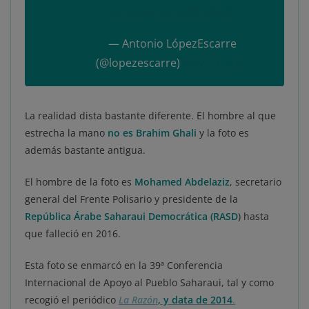
pic.twitter.com/0PR1LOR4iF
— Antonio LópezEscarre
(@lopezescarre)
May 23, 2021
La realidad dista bastante diferente. El hombre al que
estrecha la mano
no es Brahim Ghali
y la foto es
además bastante antigua.
El hombre de la foto es
Mohamed Abdelaziz
, secretario
general del Frente Polisario y presidente de la
República Árabe Saharaui Democrática (RASD
) hasta
que falleció en 2016.
Esta foto se enmarcó en la 39ª Conferencia
Internacional de Apoyo al Pueblo Saharaui, tal y como
recogió el periódico
La Razón
, y data de 2014
.