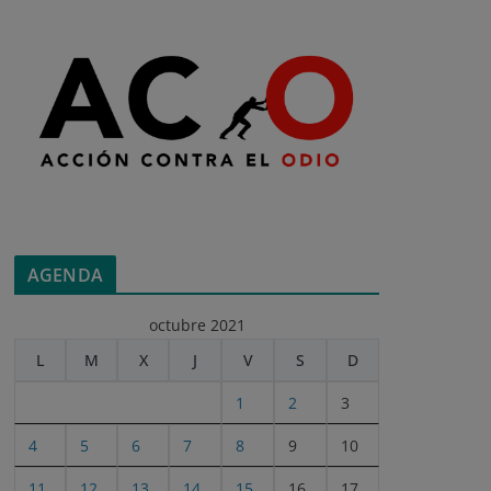
AGENDA
octubre 2021
L
M
X
J
V
S
D
1
2
3
4
5
6
7
8
9
10
11
12
13
14
15
16
17