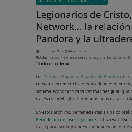
AMÉRICA LATINA
EEUU Y CANADÁ
EUROPA
Legionarios de Cristo,
Network… la relación 
Pandora y la ultrade
8 octubre 2021
Álvaro Soler
Atlas Network
,
extrema derecha
,
Legionarios de Cristo
,
Ma
15 minutos de lectura
Los
Pandora Papers o Papeles de Pandora
, el 
como un terremoto los medios de medio mundo, r
sistema económico cada vez más desigual, que pr
través de privilegios heredados unas clases soci
En estos archivos, pertenecientes a una colosal 
Periodismo de Investigación
, se observan diver
fiscal para evadir grandes cantidades de impuest