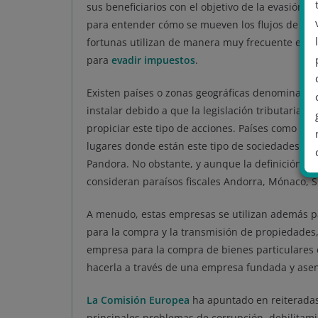
sus beneficiarios con el objetivo de la evasión d
para entender cómo se mueven los flujos de dine
fortunas utilizan de manera muy frecuente est
para
evadir impuestos
.
Existen países o zonas geográficas denominada
instalar debido a que la legislación tributaria 
propiciar este tipo de acciones. Países como la
lugares donde están este tipo de sociedades des
Pandora. No obstante, y aunque la definición de
consideran paraísos fiscales Andorra, Mónaco, Su
A menudo, estas empresas se utilizan además pa
.
para la compra y la transmisión de propiedades,
empresa para la compra de bienes particulares 
hacerla a través de una empresa fundada y asent
La Comisión Europea
ha apuntado en reiteradas
principales problemas de corrupción, debilitam