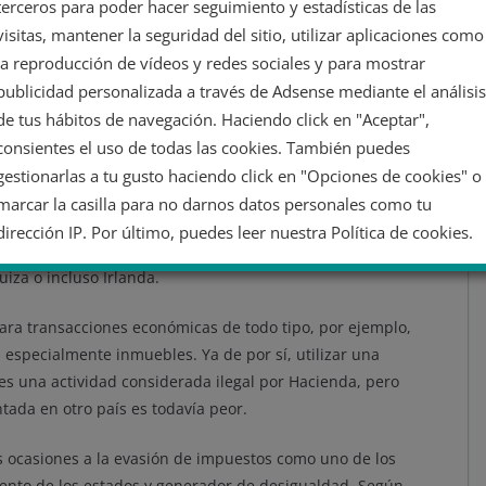
terceros para poder hacer seguimiento y estadísticas de las
e impuestos. En la actualidad, tienen una importancia vital
visitas, mantener la seguridad del sitio, utilizar aplicaciones como
ro y capital en el sistema financiero mundial. Las grandes
la reproducción de vídeos y redes sociales y para mostrar
e tipo de empresas, también llamadas sociedades
offshore
,
publicidad personalizada a través de Adsense mediante el análisis
de tus hábitos de navegación. Haciendo click en "Aceptar",
s
paraísos fiscales
, donde este tipo de empresas se suelen
consientes el uso de todas las cookies. También puedes
es muy reducida, nula o incluso puede estar enfocada a
gestionarlas a tu gusto haciendo click en "Opciones de cookies" o
s Bahamas, Panamá o las Islas Vírgenes son algunos de los
marcar la casilla para no darnos datos personales como tu
tapadas en la investigación periodística de los Papeles de
dirección IP. Por último, puedes leer nuestra Política de cookies.
 paraíso fiscal no es demasiado concreta, también se
iza o incluso Irlanda.
No dar mi información personal
ra transacciones económicas de todo tipo, por ejemplo,
 especialmente inmuebles. Ya de por sí, utilizar una
Opciones de cookies
Aceptar cookies
es una actividad considerada ilegal por Hacienda, pero
ada en otro país es todavía peor.
Rechazar cookies
Política de cookies
 ocasiones a la evasión de impuestos como uno de los
iento de los estados y generador de desigualdad. Según