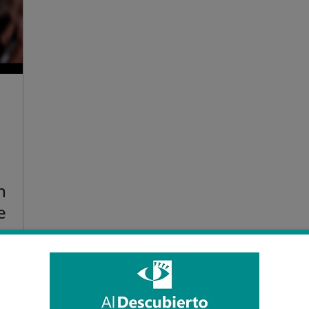
n
e
s
do