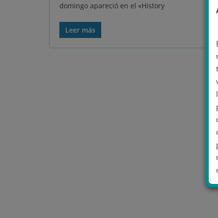
domingo apareció en el «History
Leer más
.