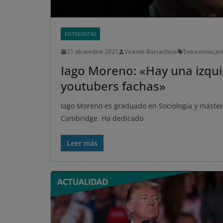
ENTREVISTAS
21 diciembre 2021
Vicente Barrachina
Entrevistas
,
ex
Iago Moreno: «Hay una izqu
youtubers fachas»
Iago Moreno es graduado en Sociología y máster 
Cambridge. Ha dedicado
Leer más