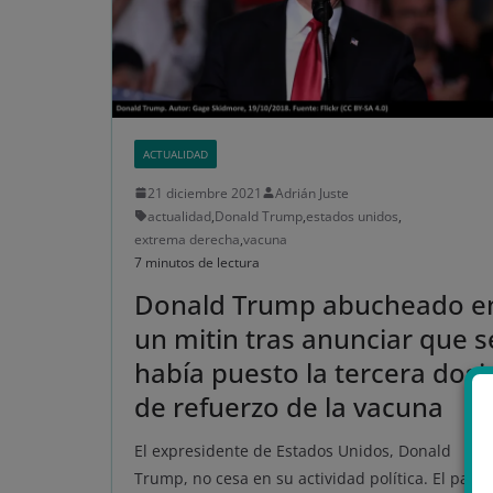
ACTUALIDAD
21 diciembre 2021
Adrián Juste
actualidad
,
Donald Trump
,
estados unidos
,
extrema derecha
,
vacuna
7 minutos de lectura
Donald Trump abucheado e
un mitin tras anunciar que s
había puesto la tercera dosi
de refuerzo de la vacuna
El expresidente de Estados Unidos, Donald
Trump, no cesa en su actividad política. El pasa