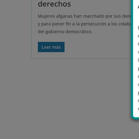
derechos
Mujeres afganas han marchado por sus derech
y para poner fin a la persecución a los colabores
del gobierno democrático.
Leer más
.