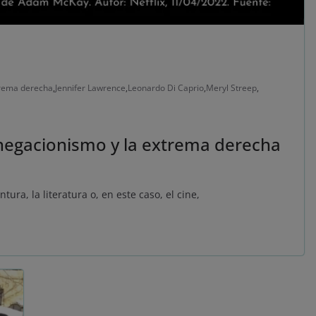
rema derecha
,
Jennifer Lawrence
,
Leonardo Di Caprio
,
Meryl Streep
,
l negacionismo y la extrema derecha
intura, la literatura o, en este caso, el cine,