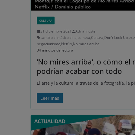
CULTURA
31 diciembre 2021
Adrián Juste
cambio climático
,
cine
,
cometa
,
Cultura
,
Don't Look Up
,
ext
negacionismo
,
Netflix
,
No mires arriba
34 minutos de lectura
‘No mires arriba’, o cómo e
podrían acabar con todo
El arte y la cultura, a través de la fotografía, la p
Leer más