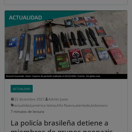
ACTUALIDAD
23 diciembre 2021
Adrián Juste
actualidad
,
américa latina
,
Año Nuevo
,
atentado
,
bolsonaro
7 minutos de lectura
La policía brasileña detiene a
miembros de grupos neonazis