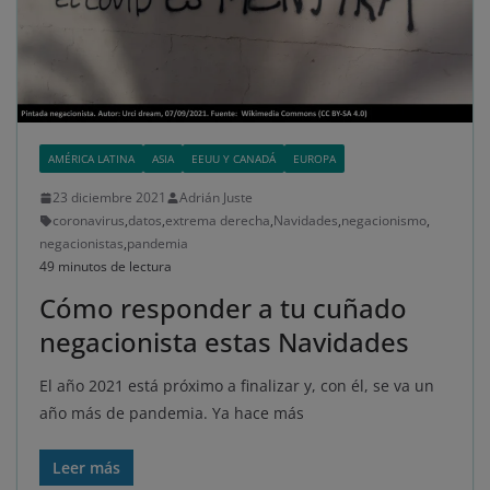
AMÉRICA LATINA
ASIA
EEUU Y CANADÁ
EUROPA
23 diciembre 2021
Adrián Juste
coronavirus
,
datos
,
extrema derecha
,
Navidades
,
negacionismo
,
negacionistas
,
pandemia
49 minutos de lectura
Cómo responder a tu cuñado
negacionista estas Navidades
El año 2021 está próximo a finalizar y, con él, se va un
año más de pandemia. Ya hace más
Leer más