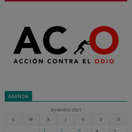
AGENDA
diciembre 2021
L
M
X
J
V
S
D
1
2
3
4
5