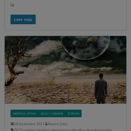
la
Leer más
AMÉRICA LATINA
EEUU Y CANADÁ
EUROPA
28 diciembre 2021
Álvaro Soler
2022
,
cambio climático
,
democracia
,
desafíos
,
desinformación
,