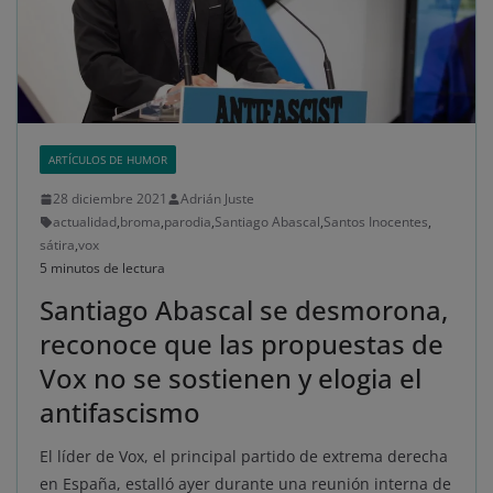
ARTÍCULOS DE HUMOR
28 diciembre 2021
Adrián Juste
actualidad
,
broma
,
parodia
,
Santiago Abascal
,
Santos Inocentes
,
sátira
,
vox
5 minutos de lectura
Santiago Abascal se desmorona,
reconoce que las propuestas de
Vox no se sostienen y elogia el
antifascismo
El líder de Vox, el principal partido de extrema derecha
en España, estalló ayer durante una reunión interna de