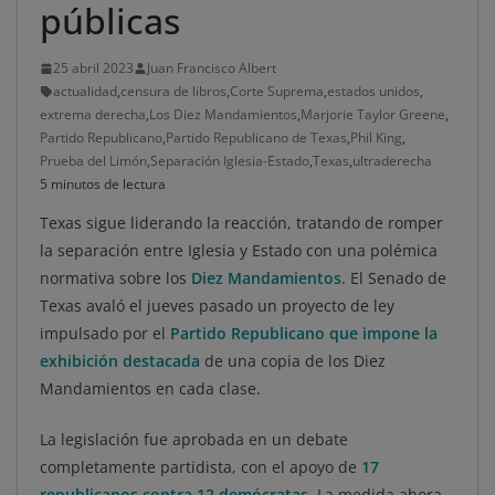
públicas
25 abril 2023
Juan Francisco Albert
actualidad
,
censura de libros
,
Corte Suprema
,
estados unidos
,
extrema derecha
,
Los Diez Mandamientos
,
Marjorie Taylor Greene
,
Partido Republicano
,
Partido Republicano de Texas
,
Phil King
,
Prueba del Limón
,
Separación Iglesia-Estado
,
Texas
,
ultraderecha
5 minutos de lectura
Texas sigue liderando la reacción, tratando de romper
la separación entre Iglesia y Estado con una polémica
normativa sobre los
Diez Mandamientos
. El Senado de
Texas avaló el jueves pasado un proyecto de ley
impulsado por el
Partido Republicano
que impone la
exhibición destacada
de una copia de los Diez
Mandamientos en cada clase.
La legislación fue aprobada en un debate
completamente partidista, con el apoyo de
17
republicanos contra 12 demócratas
. La medida ahora