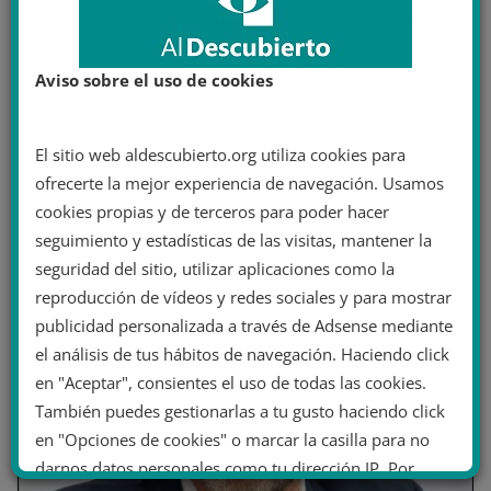
Aviso sobre el uso de cookies
Crisis en la derecha francesa: Los
El sitio web aldescubierto.org utiliza cookies para
Republicanos echan a su líder por
ofrecerte la mejor experiencia de navegación. Usamos
intentar una alianza con Le Pen
cookies propias y de terceros para poder hacer
12 junio 2024
seguimiento y estadísticas de las visitas, mantener la
seguridad del sitio, utilizar aplicaciones como la
reproducción de vídeos y redes sociales y para mostrar
publicidad personalizada a través de Adsense mediante
el análisis de tus hábitos de navegación. Haciendo click
en "Aceptar", consientes el uso de todas las cookies.
También puedes gestionarlas a tu gusto haciendo click
en "Opciones de cookies" o marcar la casilla para no
darnos datos personales como tu dirección IP. Por