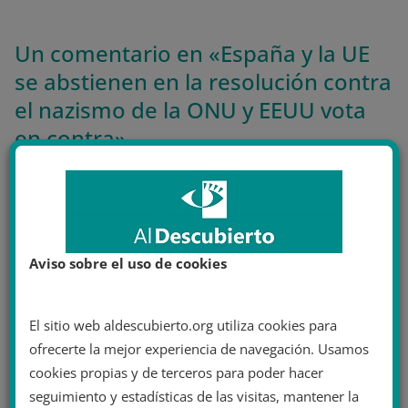
Un comentario en «
España y la UE
se abstienen en la resolución contra
el nazismo de la ONU y EEUU vota
en contra
»
Cristina Pérez
el 25 diciembre 2020 a las 14 h 56 min
Enlace permanente
Aviso sobre el uso de cookies
Carmen negrin así que sufrimiento dices? Sería
para sus familiares directos hijos, mujer… de
los cuales quedarán muy pocos… ahora es
El sitio web aldescubierto.org utiliza cookies para
ofrecerte la mejor experiencia de navegación. Usamos
ganas de marear la perdiz… seguro que vais a
cookies propias y de terceros para poder hacer
visitar la tumba de vuestros abuelos ahora? Si
seguimiento y estadísticas de las visitas, mantener la
hacemos un estudio seguro que no llega ni al