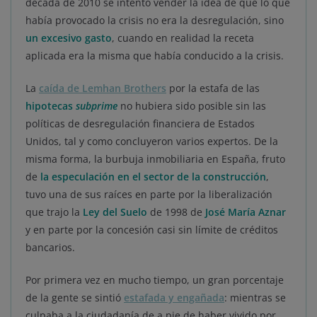
década de 2010 se intentó vender la idea de que lo que
había provocado la crisis no era la desregulación, sino
un excesivo gasto
, cuando en realidad la receta
aplicada era la misma que había conducido a la crisis.
La
caída de Lemhan Brothers
por la estafa de las
hipotecas
subprime
no hubiera sido posible sin las
políticas de desregulación financiera de Estados
Unidos, tal y como concluyeron varios expertos. De la
misma forma, la burbuja inmobiliaria en España, fruto
de
la especulación en el sector de la construcción
,
tuvo una de sus raíces en parte por la liberalización
que trajo la
Ley del Suelo
de 1998 de
José María Aznar
y en parte por la concesión casi sin límite de créditos
bancarios.
Por primera vez en mucho tiempo, un gran porcentaje
de la gente se sintió
estafada y engañada
: mientras se
culpaba a la ciudadanía de a pie de haber vivido por