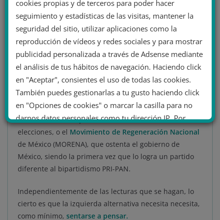
Reflexiones para
cookies propias y de terceros para poder hacer
seguimiento y estadísticas de las visitas, mantener la
construir una nueva
seguridad del sitio, utilizar aplicaciones como la
izquierda
reproducción de vídeos y redes sociales y para mostrar
publicidad personalizada a través de Adsense mediante
el análisis de tus hábitos de navegación. Haciendo click
Las únicas excepciones ha estas pérdidas de la
en "Aceptar", consientes el uso de todas las cookies.
izquierda alternativa más institucional son algunos
También puedes gestionarlas a tu gusto haciendo click
partidos ecologistas de Europa, que están consiguiendo
en "Opciones de cookies" o marcar la casilla para no
hacerle frente a la ultraderecha
, el
Movimiento 5
darnos datos personales como tu dirección IP. Por
Estrellas
de Italia que ha arrasado en las últimas
último, puedes leer nuestra Política de cookies.
elecciones, o el
Movimiento de Regeneración Nacional
de México (MORENA), que ostenta el gobierno de
México, siendo la primera vez que lo logra un partido
No dar mi información personal
diferente al bipartidismo PRI-PAN.
.
Independientemente de las lecturas que se hagan, lo
Opciones de cookies
Aceptar cookies
cierto es que la izquierda alternativa necesita necesita,
Rechazar cookies
Política de cookies
como mínimo,
sentarse a pensar.