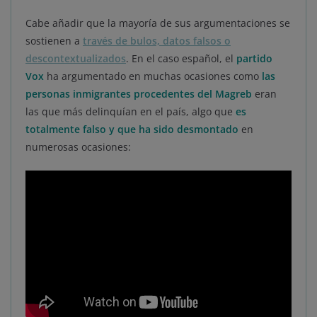
Cabe añadir que la mayoría de sus argumentaciones se
sostienen a
través de bulos, datos falsos o
descontextualizados
. En el caso español, el
partido
Vox
ha argumentado en muchas ocasiones como
las
personas inmigrantes procedentes del Magreb
eran
las que más delinquían en el país, algo que
es
totalmente falso y que ha sido desmontado
en
numerosas ocasiones: