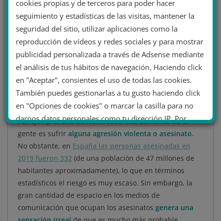
1993.
cookies propias y de terceros para poder hacer
seguimiento y estadísticas de las visitas, mantener la
De esta manera, en la
Sociedad del Riesgo
no solo
seguridad del sitio, utilizar aplicaciones como la
aumenta
el riesgo global
, sino que también ha
reproducción de vídeos y redes sociales y para mostrar
aumentado
el conocimiento sobre posibles
publicidad personalizada a través de Adsense mediante
acontecimientos y amenazas
. Un conocimiento que
el análisis de tus hábitos de navegación. Haciendo click
muchas veces juega en contra de la objetividad y acaba
en "Aceptar", consientes el uso de todas las cookies.
por generar más miedo o incertidumbre del que
También puedes gestionarlas a tu gusto haciendo click
realmente hay.
en "Opciones de cookies" o marcar la casilla para no
darnos datos personales como tu dirección IP. Por
Por ejemplo, uno de los miedos más comunes de la
último, puedes leer nuestra Política de cookies.
gente es sufrir
alguna agresión violenta o asesinato
.
No obstante, en
España las personas asesinadas en
2019 fueron 332
(de una población de 47 millones de
No dar mi información personal
habitantes aproximadamente), lo que en términos
.
estadísticos el riesgo es muy escaso. Sin embargo, la
Opciones de cookies
Aceptar cookies
gran cantidad de espacio en los medios de
comunicación que ocupan los asesinatos
genera una
Rechazar cookies
Política de cookies
sensación irreal
de que es mucho más probable