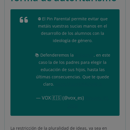
⛔ El Pin Parental permite evitar que
metáis vuestras sucias manos en el
desarrollo de los alumnos con la
ideología de género.
📚 Defenderemos la
#Libertad
, en este
caso la de los padres para elegir la
educación de sus hijos, hasta las
últimas consecuencias. Que te quede
claro.
https://t.co/W84SGnBLik
— VOX 🇪🇸 (@vox_es)
January 16,
2020
La restricción de la pluralidad de ideas, ya sea en