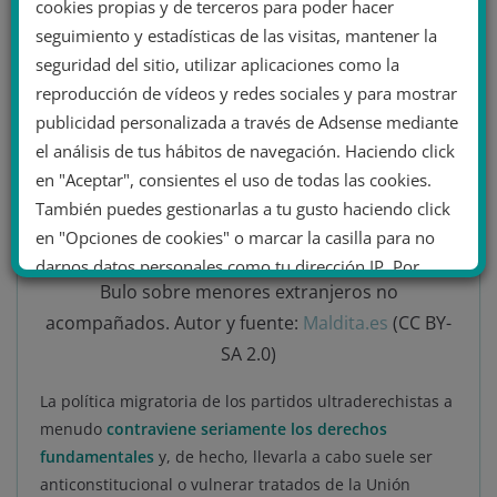
Inmigrantes,
cookies propias y de terceros para poder hacer
seguimiento y estadísticas de las visitas, mantener la
ciudadanos de segunda
seguridad del sitio, utilizar aplicaciones como la
reproducción de vídeos y redes sociales y para mostrar
publicidad personalizada a través de Adsense mediante
el análisis de tus hábitos de navegación. Haciendo click
en "Aceptar", consientes el uso de todas las cookies.
También puedes gestionarlas a tu gusto haciendo click
en "Opciones de cookies" o marcar la casilla para no
darnos datos personales como tu dirección IP. Por
Bulo sobre menores extranjeros no
último, puedes leer nuestra Política de cookies.
acompañados. Autor y fuente:
Maldita.es
(CC BY-
SA 2.0)
No dar mi información personal
.
La política migratoria de los partidos ultraderechistas a
menudo
contraviene seriamente los derechos
Opciones de cookies
Aceptar cookies
fundamentales
y, de hecho, llevarla a cabo suele ser
Rechazar cookies
anticonstitucional o vulnerar tratados de la Unión
Política de cookies