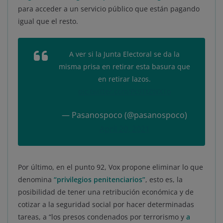
para acceder a un servicio público que están pagando
igual que el resto.
A ver si la Junta Electoral se da la
misma prisa en retirar esta basura que
en retirar lazos.
pic.twitter.com/Pc9TtZWX1o
— Pasanospoco (@pasanospoco)
April 20, 2021
Por último, en el punto 92, Vox propone eliminar lo que
denomina
“privilegios penitenciarios
”
, esto es, la
posibilidad de tener una retribución económica y de
cotizar a la seguridad social por hacer determinadas
tareas, a “los presos condenados por terrorismo y
a