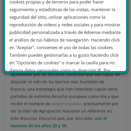
cookies propias y de terceros para poder hacer
los franceses.
seguimiento y estadísticas de las visitas, mantener la
seguridad del sitio, utilizar aplicaciones como la
Es decir,
Le Pen, va a encarar estas elecciones con
reproducción de vídeos y redes sociales y para mostrar
fuerza porque ha dejado de lado en su discurso las
líneas clásicas más radicales de la extrema derecha
publicidad personalizada a través de Adsense mediante
optando por mantener una base popular,
sobre todo,
el análisis de tus hábitos de navegación. Haciendo click
tras el malestar social derivado de la Guerra de
en "Aceptar", consientes el uso de todas las cookies.
Ucrania.
También puedes gestionarlas a tu gusto haciendo click
en "Opciones de cookies" o marcar la casilla para no
Una estrategia que no es nueva:
Le Pen lleva años
darnos datos personales como tu dirección IP. Por
apostando por un discurso obrerista
que sea capaz de
último, puedes leer nuestra Política de cookies.
disputar el voto de los barrios más humildes de
Francia, una estrategia que han intentado copiar otros
partidos de extrema derecha europeos como Vox y que
No dar mi información personal
recibe el nombre de
«lepenización»
, precisamente por
.
ser la líder de Agrupación Nacional un referente en
Opciones de cookies
Aceptar cookies
este discurso. Discurso que, por otro lado,
usó el
nazismo de los años 20 y 30.
Rechazar cookies
Política de cookies