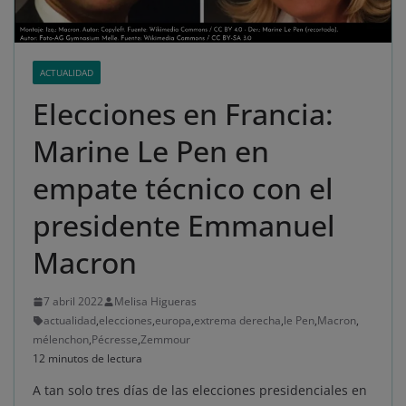
ACTUALIDAD
Elecciones en Francia:
Marine Le Pen en
empate técnico con el
presidente Emmanuel
Macron
7 abril 2022
Melisa Higueras
actualidad
,
elecciones
,
europa
,
extrema derecha
,
le Pen
,
Macron
,
mélenchon
,
Pécresse
,
Zemmour
12 minutos de lectura
A tan solo tres días de las elecciones presidenciales en