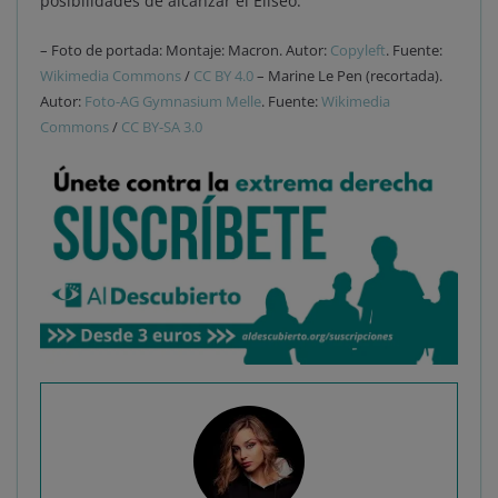
posibilidades de alcanzar el Elíseo.
– Foto de portada: Montaje: Macron. Autor:
Copyleft
. Fuente:
Wikimedia Commons
/
CC BY 4.0
– Marine Le Pen (recortada).
Autor:
Foto-AG Gymnasium Melle
. Fuente:
Wikimedia
Commons
/
CC BY-SA 3.0