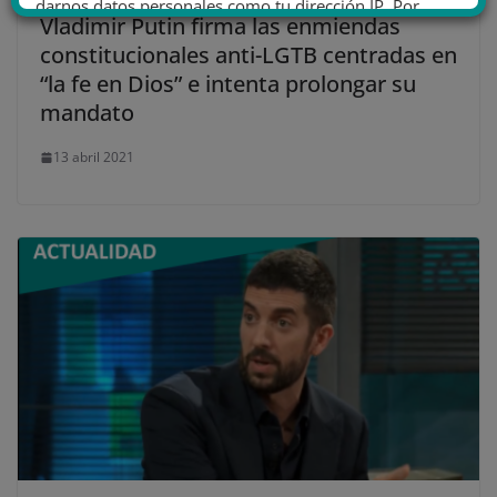
darnos datos personales como tu dirección IP. Por
Vladimir Putin firma las enmiendas
último, puedes leer nuestra Política de cookies.
constitucionales anti-LGTB centradas en
“la fe en Dios” e intenta prolongar su
mandato
No dar mi información personal
.
13 abril 2021
Opciones de cookies
Aceptar cookies
Rechazar cookies
Política de cookies