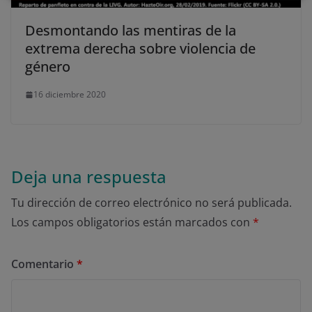
último, puedes leer nuestra Política de cookies.
Desmontando las mentiras de la
extrema derecha sobre violencia de
No dar mi información personal
género
.
16 diciembre 2020
Opciones de cookies
Aceptar cookies
Rechazar cookies
Política de cookies
Deja una respuesta
Tu dirección de correo electrónico no será publicada.
Los campos obligatorios están marcados con
*
Comentario
*