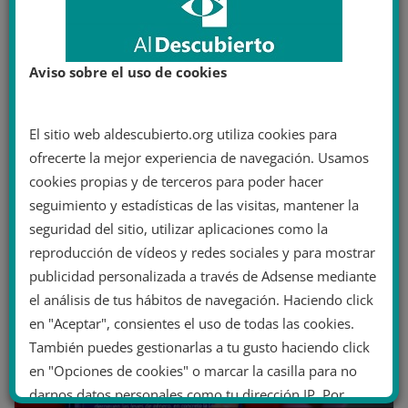
Escándalo en Reino Unido: La LGB
Alliance ocultaba su sede en el “búnker”
Aviso sobre el uso de cookies
de la ultraderecha y el gran capital
británico
El sitio web aldescubierto.org utiliza cookies para
30 diciembre 2022
ofrecerte la mejor experiencia de navegación. Usamos
cookies propias y de terceros para poder hacer
seguimiento y estadísticas de las visitas, mantener la
seguridad del sitio, utilizar aplicaciones como la
reproducción de vídeos y redes sociales y para mostrar
publicidad personalizada a través de Adsense mediante
el análisis de tus hábitos de navegación. Haciendo click
en "Aceptar", consientes el uso de todas las cookies.
También puedes gestionarlas a tu gusto haciendo click
en "Opciones de cookies" o marcar la casilla para no
darnos datos personales como tu dirección IP. Por