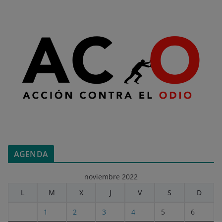
AGENDA
noviembre 2022
L
M
X
J
V
S
D
1
2
3
4
5
6