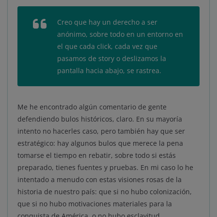
Creo que hay un derecho a ser
anónimo, sobre todo en un entorno en
el que cada
click
, cada vez que
pasamos de
story
o deslizamos la
pantalla hacia abajo, se rastrea.
Me he encontrado algún comentario de gente
defendiendo bulos históricos, claro. En su mayoría
intento no hacerles caso, pero también hay que ser
estratégico: hay algunos bulos que merece la pena
tomarse el tiempo en rebatir, sobre todo si estás
preparado, tienes fuentes y pruebas. En mi caso lo he
intentado a menudo con estas visiones rosas de la
historia de nuestro país: que si no hubo colonización,
que si no hubo motivaciones materiales para la
conquista de América, o no hubo esclavitud…