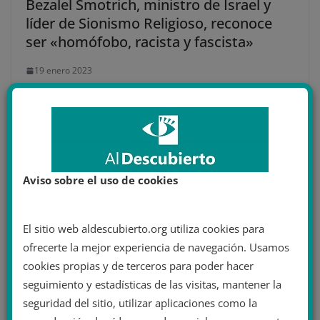
Bezalel Smotrich, ministro de Israel y
líder de Sionismo Religioso, reconoce
ser «homófobo, racista y fascista»
19 enero 2023
Aviso sobre el uso de cookies
El sitio web aldescubierto.org utiliza cookies para
ofrecerte la mejor experiencia de navegación. Usamos
cookies propias y de terceros para poder hacer
seguimiento y estadísticas de las visitas, mantener la
Un grupo de extrema derecha ataca a
seguridad del sitio, utilizar aplicaciones como la