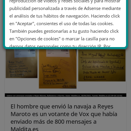
menores refugiados en Grecia
reproducción de vídeos y redes sociales y para mostrar
publicidad personalizada a través de Adsense mediante
29 diciembre 2020
el análisis de tus hábitos de navegación. Haciendo click
en "Aceptar", consientes el uso de todas las cookies.
También puedes gestionarlas a tu gusto haciendo click
en "Opciones de cookies" o marcar la casilla para no
darnos datos personales como tu dirección IP. Por
último, puedes leer nuestra Política de cookies.
No dar mi información personal
.
Opciones de cookies
Aceptar cookies
Rechazar cookies
Política de cookies
El hombre que envió la navaja a Reyes
Maroto es un votante de Vox que había
enviado más de 800 mensajes a
Maldita.es