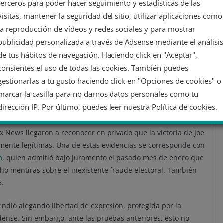
terceros para poder hacer seguimiento y estadísticas de las
visitas, mantener la seguridad del sitio, utilizar aplicaciones como
compañía de voto electrónico que pide 2.7000 millones a
la reproducción de vídeos y redes sociales y para mostrar
unto de iniciar juicio declara que, “tras el acuerdo con
publicidad personalizada a través de Adsense mediante el análisis
mentiras de Fox, estamos determinados a sacar a la luz
de tus hábitos de navegación. Haciendo click en "Aceptar",
el resto.”
consientes el uso de todas las cookies. También puedes
gestionarlas a tu gusto haciendo click en "Opciones de cookies" o
ER (@guillermofesser)
April 19, 2023
marcar la casilla para no darnos datos personales como tu
dirección IP. Por último, puedes leer nuestra Política de cookies.
s electrónicos, declaraciones, mensajes de texto de
x News llegaron a reconocer en privado que la victoria de Joe
No dar mi información personal
amente legítimas. Una de estas evidencias se corresponde con
n
, quien admitió bajo juramento el pasado mes de enero que
Opciones de cookies
Aceptar cookies
cho mentiras sobre el inexistente fraude electoral. También
».
Rechazar cookies
Política de cookies
ndió alegando libertad de expresión, protegida por la
ense. Sin embargo, ante las pruebas anteriores, esto no