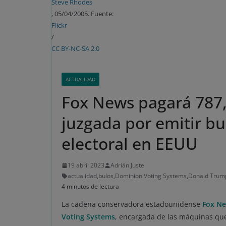
Steve Rhodes
, 05/04/2005. Fuente:
Flickr
/
CC BY-NC-SA 2.0
ACTUALIDAD
Fox News pagará 787,
juzgada por emitir bu
electoral en EEUU
19 abril 2023
Adrián Juste
actualidad
,
bulos
,
Dominion Voting Systems
,
Donald Trum
4 minutos de lectura
La cadena conservadora estadounidense
Fox N
Voting Systems
, encargada de las máquinas que 