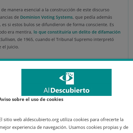
 de manera esencial a la construcción de este discurso
stancias de
Dominion Voting Systems
, que pedía además
, es si estos bulos se difundieron de forma consciente. Es
todo era mentira,
lo que constituiría un delito de difamación
a
Sullivan
, de 1965, cuando el Tribunal Supremo interpretó
 el juicio.
zar dos años después de interpuesta la demanda, el juez
as organizaciones habían llegado a un acuerdo para
ante solicitado por la parte demandante, sin que hayan
el mismo acuerdo. Poco después, Fox News emitía un
an «falsas ciertas afirmaciones».
Aviso sobre el uso de cookies
ra evidente que Fox News mintió deliberadamente cuando
 había manipulado el resultado electoral debido a la
 claro que los presentadores de la cadena conservadora
El sitio web aldescubierto.org utiliza cookies para ofrecerte la
tiendo bulos para apoyar un relato político.
mejor experiencia de navegación. Usamos cookies propias y de