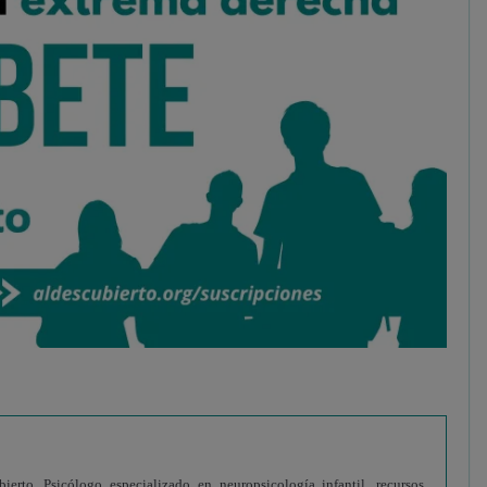
erto. Psicólogo especializado en neuropsicología infantil, recursos