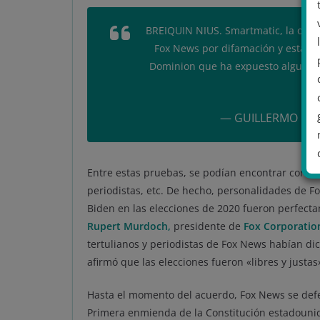
BREIQUIN NIUS. Smartmatic, la otra 
Fox News por difamación y está a p
Dominion que ha expuesto algunas 
— GUILLERMO FESS
Entre estas pruebas, se podían encontrar correo
periodistas, etc. De hecho, personalidades de Fo
Biden en las elecciones de 2020 fueron perfect
.
Rupert Murdoch,
presidente de
Fox Corporatio
tertulianos y periodistas de Fox News habían di
afirmó que las elecciones fueron «libres y justas
Hasta el momento del acuerdo, Fox News se defe
Primera enmienda de la Constitución estadounid