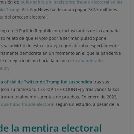
emisión de
bulos sobre un inexistente fraude electoral en las
ald Trump
. Así, Fox News ha decidido pagar 787,5 millones
ca del proceso electoral.
rump en el Partido Republicano, incluso antes de la campaña
also relato de que el voto podría ser manipulado por el
rs
ya advirtió de esta estrategia que atacaba especialmente
ritariamente demócrata en un momento en el que la pandemia
de el negacionismo hacia la misma
era abanderado
ador
.
a oficial de Twitter de Trump fue suspendida
tras sus
 (con su famoso tuit «STOP THE COUNT») y tras varios falsos
traron totalmente carentes de pruebas. En enero de 2022,
 que hubo fraude electoral
según un estudio, a pesar de la
de la mentira electoral