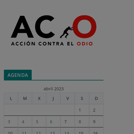
AGENDA
abril 2023
L
M
X
J
V
S
D
1
2
3
4
5
6
7
8
9
10
11
12
13
14
15
16