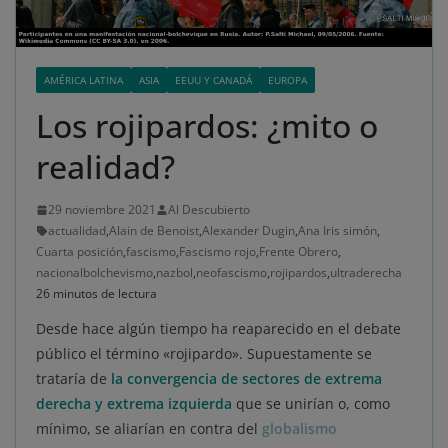
AMÉRICA LATINA
ASIA
EEUU Y CANADÁ
EUROPA
Los rojipardos: ¿mito o
realidad?
29 noviembre 2021
Al Descubierto
actualidad
,
Alain de Benoist
,
Alexander Dugin
,
Ana Iris simón
,
Cuarta posición
,
fascismo
,
Fascismo rojo
,
Frente Obrero
,
nacionalbolchevismo
,
nazbol
,
neofascismo
,
rojipardos
,
ultraderecha
26 minutos de lectura
Desde hace algún tiempo ha reaparecido en el debate
público el término «rojipardo». Supuestamente se
trataría de
la convergencia de sectores de extrema
derecha y extrema izquierda
que se unirían o, como
mínimo, se aliarían en contra del
globalismo