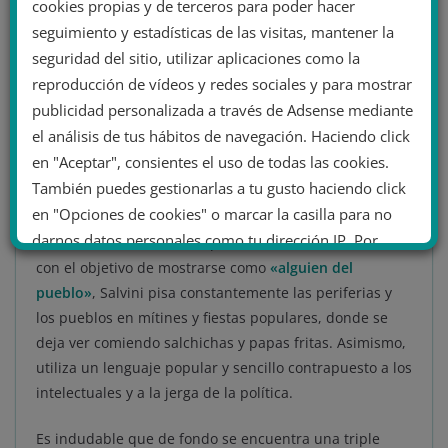
cookies propias y de terceros para poder hacer
ultraderecha que se apropia de un discurso de
seguimiento y estadísticas de las visitas, mantener la
izquierdas para intentar ocupar el vacío dejado por los
seguridad del sitio, utilizar aplicaciones como la
partidos progresistas en las últimas tres décadas.
reproducción de vídeos y redes sociales y para mostrar
publicidad personalizada a través de Adsense mediante
Salvini, Le Pen y también Trump hablan a los llamados
el análisis de tus hábitos de navegación. Haciendo click
«perdedores de la globalización» y los «olvidados de la
en "Aceptar", consientes el uso de todas las cookies.
izquierda». El caso del líder de la Liga es emblemático:
También puedes gestionarlas a tu gusto haciendo click
además de ser hiperactivo en la propaganda en línea
en "Opciones de cookies" o marcar la casilla para no
(es el político europeo con más seguidores en
darnos datos personales como tu dirección IP. Por
Facebook), a menudo con posteos sobre su día a día
último, puedes leer nuestra Política de cookies.
con el objetivo de mostrarse como
«alguien del
pueblo»
, Salvini pisa constantemente las periferias y
los pueblos en mítines y fiestas populares, donde se
No dar mi información personal
deja ver comiendo salchichas y papas fritas. Asimismo,
.
utiliza un lenguaje popular y sencillo contrapuesto a los
Opciones de cookies
Aceptar cookies
intelectuales y a la jerga de la política.
Rechazar cookies
Política de cookies
Es indudable que de fondo se encuentra una triple