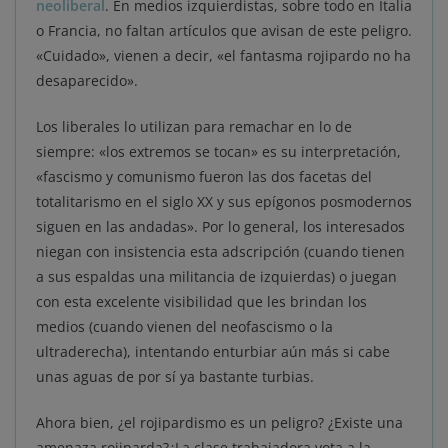
neoliberal
. En medios izquierdistas, sobre todo en Italia
o Francia, no faltan artículos que avisan de este peligro.
«Cuidado», vienen a decir, «el fantasma rojipardo no ha
desaparecido».
Los liberales lo utilizan para remachar en lo de
siempre: «los extremos se tocan» es su interpretación,
«fascismo y comunismo fueron las dos facetas del
totalitarismo en el siglo XX y sus epígonos posmodernos
siguen en las andadas». Por lo general, los interesados
niegan con insistencia esta adscripción (cuando tienen
a sus espaldas una militancia de izquierdas) o juegan
con esta excelente visibilidad que les brindan los
medios (cuando vienen del neofascismo o la
ultraderecha), intentando enturbiar aún más si cabe
unas aguas de por sí ya bastante turbias.
Ahora bien, ¿el rojipardismo es un peligro? ¿Existe una
amenaza rojiparda?¿La clase trabajadora vota a la