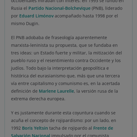
occidentales miraban con interés: en 1993 se fundó en
Rusia el
Partido Nacional-Bolchevique
(PNB), liderado
por
Eduard Limónov
acompañado hasta 1998 por el
mismo Dugin.
El PNB adobaba de fraseología aparentemente
marxista-leninista su propuesta, que se fundaba en
tres ideas: un Estado fuerte y militar, la mitización del
pueblo ruso y el resentimiento contra Occidente y los
judíos. Todo bajo la interpretación geopolítica e
histórica del eurasianismo que, más que una tercera
vía entre capitalismo y comunismo es, en la acertada
definición de
Marlene Laurelle
, la versión rusa de la
extrema derecha europea.
Y es justamente durante esta coyuntura cuando se
acuña el concepto de rojipardismo: por un lado, en
1992
Boris Yeltsin
tacha de rojipardo al
Frente de
Salvación Nacional
impulsado por el comunista