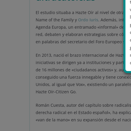
El estudio situaba a Hazte Oír al nivel de otras 
Name of the Family y
Ordo Iuris
. Además, integr
Agenda Europa, un entramado «informal» de asoci
red, debaten y elaboran estrategias sobre cómo 
en palabras del secretario del Foro Europeo sobr
En 2013, nació el brazo internacional de Hazte O
iniciativas se dirigen ya a instituciones y part
de 16 millones de «ciudadanos activos» y, aunq
conseguido una fuerza innegable y tiene conexi
Unidos, al igual que Vox», existiendo un paralel
.
Hazte Oír-Citizen Go.
Román Cuesta, autor del capítulo sobre radicalis
derecha radical en el Estado español», ha expli
«van de la mano» en su expansión desde el nacim