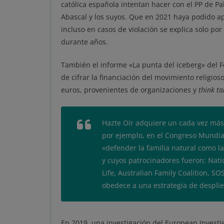
católica española intentan hacer con el PP de 
Abascal y los suyos. Que en 2021 haya podido ap
incluso en casos de violación se explica solo po
durante años.
También el informe «La punta del iceberg» del 
de cifrar la financiación del movimiento religio
euros, provenientes de organizaciones y
think t
Hazte Oír adquiere un cada vez más
por ejemplo, en el Congreso Mundia
«defender la familia natural como l
y cuyos patrocinadores fueron: Nati
Life, Australian Family Coalition, S
obedece a una estrategia de desplie
En 2019, una investigación del European Investi