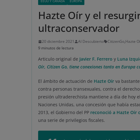
EEUU Y CANADÁ
EUROPA
Hazte Oír y el resurgi
ultraconservador
20 diciembre 2021
Al Descubierto
CitizenGo
,
Hazte O
9 minutos de lectura
Articulo original de
Javier F. Ferrero
y
Luna Izqu
Oír, Citizen Go, tiene conexiones tanto en Europa
El ámbito de actuación de
Hazte Oír
va bastante
contra personas transexuales, contra el derecho 
presión ultraderechista mantiene a día de hoy e
Naciones Unidas, una concesión que había esta
2013, el Gobierno del PP
reconoció a Hazte Oír 
una serie de privilegios fiscales.