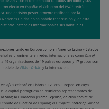
rno de 2017 con el denominado «autobús del odio» y sus
ron efecto en España: el Gobierno del PSOE retiró en
ica, una decisión posteriormente ratificada por la
n Naciones Unidas no ha habido repercusión y, de esta
 distintas instancias internacionales sus habituales
nexiones tanto en Europa como en América Latina y Estados
español es prominente en redes internacionales como
One of
 a 49 organizaciones de 19 países europeos y 17 grupos son
el modelo de
Viktor Orbán
y la internacional
One of Us
celebró en Lisboa su V Foro Europeo, en cuya
 En la capital portuguesa se reunieron representantes de
 la Vida; la Fundación Jérôme Lejeune, de cuyo comité de
 Comité de Bioética de España; el
European Center of Law and