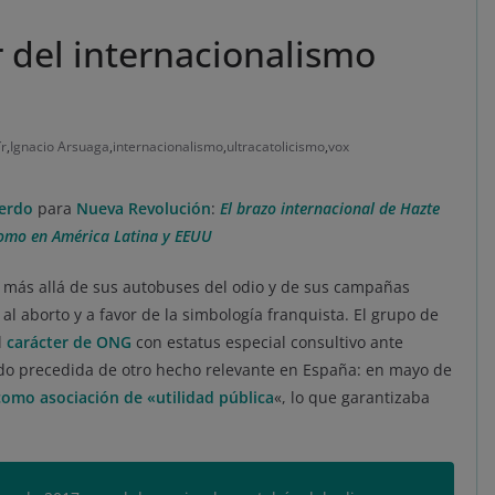
r del internacionalismo
ír
,
Ignacio Arsuaga
,
internacionalismo
,
ultracatolicismo
,
vox
ierdo
para
Nueva Revolución
:
El brazo internacional de Hazte
 como en América Latina y EEUU
 más allá de sus autobuses del odio y de sus campañas
al aborto y a favor de la simbología franquista. El grupo de
l
carácter de ONG
con estatus especial consultivo ante
do precedida de otro hecho relevante en España: en mayo de
como asociación de «utilidad pública
«, lo que garantizaba