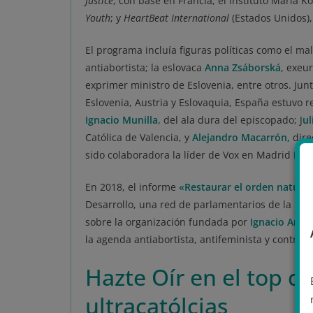
Justice
, con base en Francia; el Instituto Mária K
Youth
; y
HeartBeat International
(Estados Unidos),
El programa incluía figuras políticas como el ma
antiabortista; la eslovaca
Anna Zsáborská
, exeu
exprimer ministro de Eslovenia, entre otros. Junto
Eslovenia, Austria y Eslovaquia, España estuvo 
Ignacio Munilla
, del ala dura del episcopado; J
ul
Católica de Valencia, y
Alejandro Macarrón,
dire
sido colaboradora la líder de Vox en Madrid
Roc
En 2018, el informe
«Restaurar el orden natural
Desarrollo, una red de parlamentarios de la UE c
sobre la organización fundada por
Ignacio Arsu
la agenda antiabortista, antifeminista y contrar
Hazte Oír en el top d
ultracatólcias