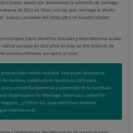
Pablo Casado, dando por descontada la adhesión de Santiago
robarse en 2021 en Texas una ley que restringe el aborto
r el trabajo constante del lobby ultra en Estados Unidos
Foro Europeo sobre Derechos Sexuales y Reproductivos acaba
so radical europeo en diez años en más de 600 millones de
anks
estadounidenses, europeos y rusos.
 pronunciado relieve mundial. Esto pudo observarse,
l de Familias, celebrado en Verona en 2019 para
a única unidad fundamental y sostenible de la sociedad»
onal Organization for Marriage, Americans United for
OS Ragazzi… y Citizen Go, cuya estructura también
gue internacional.
gative Collaborations desveló que de 21 organizaciones