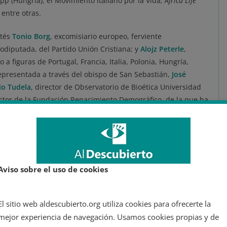
opp (Hungría); el Movimiento Italiano por la Vida;
Africa Life
 entre otras.
ltés
Tonio Borg
, excomisiario europeo, ferviente
rodiputada, del Partido Unión Cristiana; y
Alojz Peterle
,
 a figuras de Portugal, Francia, Italia, Polonia, Hungría,
representada a través del obispo de San Sebastián,
José
io Tudela
, director de Observatorio de Bioética Universidad
ctor de la Fundación Renacimiento Demográfico, de la que ha
ío Monasterio.
»
elaborado por el Foro Europeo sobre Población y
ontra la intolerancia religiosa, ya puso el punto de mira
aga
por su contribución al despliegue a nivel continental de
Aviso sobre el uso de cookies
ia a los derechos LGTBI, tal y como recoge
infoLibre
.
e organizaciones
El sitio web aldescubierto.org utiliza cookies para ofrecerte la
mejor experiencia de navegación. Usamos cookies propias y de