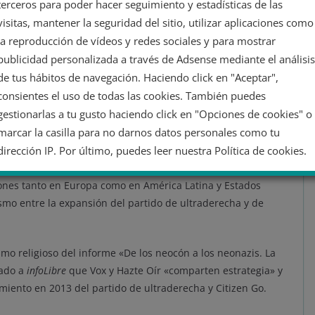
terceros para poder hacer seguimiento y estadísticas de las
visitas, mantener la seguridad del sitio, utilizar aplicaciones como
tres organizaciones punteras: La Manif pour Tous, In the
la reproducción de vídeos y redes sociales y para mostrar
aba a Arsuaga entre las figuras destacadas de la llamada
publicidad personalizada a través de Adsense mediante el análisis
aciones, iglesias, académicos y políticos que «trabajan en
de tus hábitos de navegación. Haciendo click en "Aceptar",
hacer avanzar la cosmovisión religiosa dentro de Europa»,
consientes el uso de todas las cookies. También puedes
e Población, Neil Datta.
gestionarlas a tu gusto haciendo click en "Opciones de cookies" o
marcar la casilla para no darnos datos personales como tu
ír, Citizen Go, también presidido por Arsuaga, y cuyas
dirección IP. Por último, puedes leer nuestra Política de cookies.
idos de unos 50 países. Citizen Go presume de contar con más
ue pueden exagerar, lo seguro es que «Citizen Go ha
ones tanto en Europa como en América Latina y Estados
No dar mi información personal
ismo entre la expansión del partido de ultraderecha y de
Opciones de cookies
Aceptar cookies
mo religioso del informe «De los neocón a los neonazis. La
Rechazar cookies
Política de cookies
cado a
infoLibre
que Vox y Hazte Oír «comparten estrategia» y
iento en 2013 del partido de ultraderecha y Citizen Go.