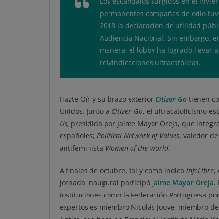
Los escándalos
surgidos en el invie
permanentes campañas de odio tuvie
2018 la declaración de utilidad públ
Audiencia Nacional. Sin embargo, e
manera, el lobby ha logrado llevar a
reivindicaciones ultracatólicas.
Hazte Oír y su brazo exterior
Citizen Go
tienen co
Unidos. Junto a
Citizen Go
, el ultracatolicismo 
Us,
presidida por Jaime Mayor Oreja, que integra
españoles;
Political Network of Values
, valedor d
antifeminista
Women of the World
.
A finales de octubre, tal y como indica
infoLibre
,
jornada inaugural participó
Jaime Mayor Oreja
.
instituciones como la Federación Portuguesa por
expertos es miembro Nicolás Jouve, miembro del