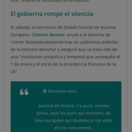
ella”, añadió la candidata conservadora.
El gobierno rompe el silencio
El sábado, el secretario de Estado francés de Asuntos
Europeos,
Clément Beaune
, acusó a la derecha de
“correr desesperadamente tras las polémicas estériles
de la extrema derecha” y aseguró que se trata solo de
una “instalación simbólica y temporal que acompaña el
1 de enero y el inicio de la presidencia francesa de la
UE”.
🔵 Rassurez-vous
@MLP_officiel
@ZemmourEric
@ECiotti
@vpecresse
,
partout en France, il y aura, comme
prévu, tous les jours qui viennent, du
bleu européen qui illuminera nos villes
et nos monuments.