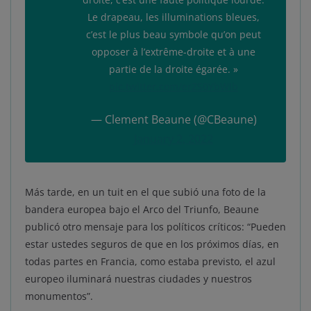
Le drapeau, les illuminations bleues,
c’est le plus beau symbole qu’on peut
opposer à l’extrême-droite et à une
partie de la droite égarée. »
pic.twitter.com/erZS0YbWIb
— Clement Beaune (@CBeaune)
January 2, 2022
Más tarde, en un tuit en el que subió una foto de la
bandera europea bajo el Arco del Triunfo, Beaune
publicó otro mensaje para los políticos críticos: “Pueden
estar ustedes seguros de que en los próximos días, en
todas partes en Francia, como estaba previsto, el azul
europeo iluminará nuestras ciudades y nuestros
monumentos”.