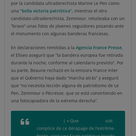
por la candidata ultraderechista Marine Le Pen como
una
“bella victoria patriótica”
, mientras el otro
candidato ultraderechista, Zemmour, retuiteaba con un
“bravo” unas fotos de jóvenes seguidores posando ante
el monumento con algunas banderas francesas.
En declaraciones remitidas a la
Agencia France Presse
,
el Elíseo aseguró que “la bandera europea fue retirada
durante la noche, conforme al calendario previsto”. Por
su parte, Beaune rechazó en la emisora France Inter
que el Gobierno haya dado “marcha atrás” y aseguró
que “no necesita lección alguna de patriotismo de Le
Pen, Zemmour o Pécresse, que se está convirtiendo en
una fotocopiadora de la extrema derecha”.
#PFUE2022
| « Que
@vpecresse
soit
complice de ce dérapage de l’extrême-
droite, c’est une faute politique lourde.