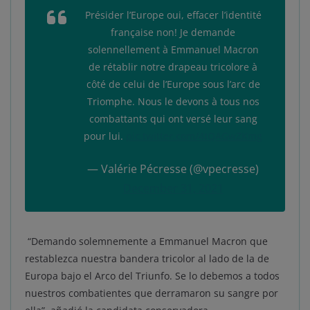
Présider l’Europe oui, effacer l’identité
française non! Je demande
solennellement à Emmanuel Macron
de rétablir notre drapeau tricolore à
côté de celui de l’Europe sous l’arc de
Triomphe. Nous le devons à tous nos
combattants qui ont versé leur sang
pour lui.
pic.twitter.com/4tQAGwZKmg
— Valérie Pécresse (@vpecresse)
December 31, 2021
“Demando solemnemente a Emmanuel Macron que
restablezca nuestra bandera tricolor al lado de la de
Europa bajo el Arco del Triunfo. Se lo debemos a todos
nuestros combatientes que derramaron su sangre por