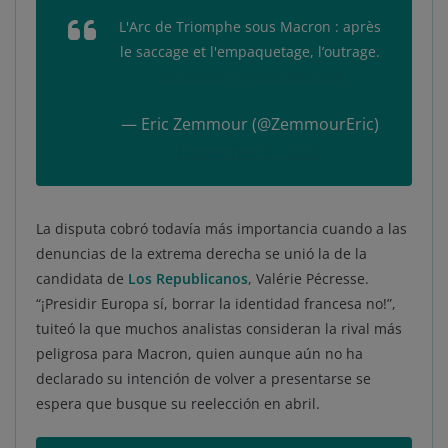
L'Arc de Triomphe sous Macron : après
le saccage et l'empaquetage, l’outrage.
pic.twitter.com/0fLIOBSdO6
— Eric Zemmour (@ZemmourEric)
December 31, 2021
La disputa cobró todavía más importancia cuando a las
denuncias de la extrema derecha se unió la de la
candidata de
Los Republicanos
, Valérie Pécresse.
“¡Presidir Europa sí, borrar la identidad francesa no!”,
tuiteó la que muchos analistas consideran la rival más
peligrosa para Macron, quien aunque aún no ha
declarado su intención de volver a presentarse se
espera que busque su reelección en abril.