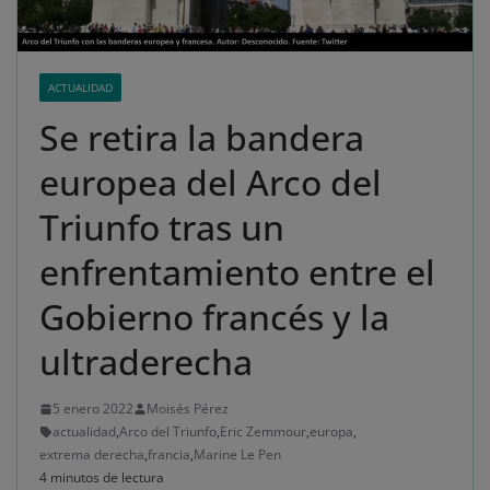
ACTUALIDAD
Se retira la bandera
europea del Arco del
Triunfo tras un
enfrentamiento entre el
Gobierno francés y la
ultraderecha
5 enero 2022
Moisés Pérez
actualidad
,
Arco del Triunfo
,
Eric Zemmour
,
europa
,
extrema derecha
,
francia
,
Marine Le Pen
4 minutos de lectura