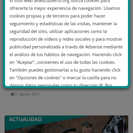
El sitio web aldescubierto.org utiliza cookies para
ofrecerte la mejor experiencia de navegación. Usamos
cookies propias y de terceros para poder hacer
seguimiento y estadísticas de las visitas, mantener la
seguridad del sitio, utilizar aplicaciones como la
reproducción de vídeos y redes sociales y para mostrar
publicidad personalizada a través de Adsense mediante
el análisis de tus hábitos de navegación. Haciendo click
en "Aceptar", consientes el uso de todas las cookies.
Los talibán declaran la victoria y el fin de
También puedes gestionarlas a tu gusto haciendo click
la guerra en Afganistán tras la conquista
en "Opciones de cookies" o marcar la casilla para no
de Kabul
darnos datos personales como tu dirección IP. Por
último, puedes leer nuestra Política de cookies.
17 agosto 2021
No dar mi información personal
.
Opciones de cookies
Aceptar cookies