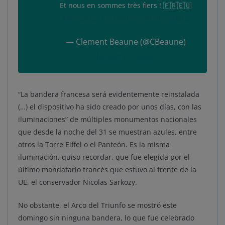
Et nous en sommes très fiers ! 🇫🇷🇪🇺
#PFUE2022
pic.twitter.com/Jiis7bHakS
— Clement Beaune (@CBeaune)
January 2, 2022
“La bandera francesa será evidentemente reinstalada
(…) el dispositivo ha sido creado por unos días, con las
iluminaciones” de múltiples monumentos nacionales
que desde la noche del 31 se muestran azules, entre
otros la Torre Eiffel o el Panteón. Es la misma
iluminación, quiso recordar, que fue elegida por el
último mandatario francés que estuvo al frente de la
UE, el conservador Nicolas Sarkozy.
No obstante, el Arco del Triunfo se mostró este
domingo sin ninguna bandera, lo que fue celebrado