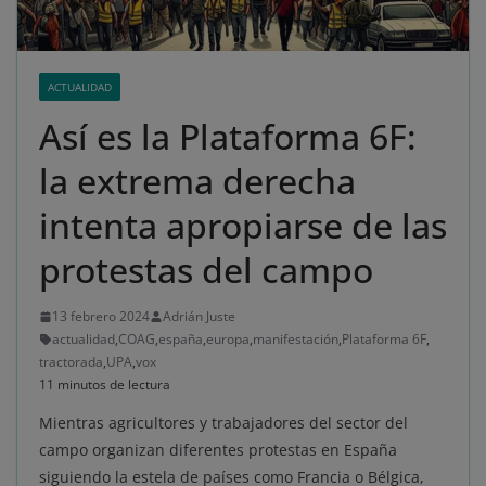
ACTUALIDAD
Así es la Plataforma 6F:
la extrema derecha
intenta apropiarse de las
protestas del campo
13 febrero 2024
Adrián Juste
actualidad
,
COAG
,
españa
,
europa
,
manifestación
,
Plataforma 6F
,
tractorada
,
UPA
,
vox
11 minutos de lectura
Mientras agricultores y trabajadores del sector del
campo organizan diferentes protestas en España
siguiendo la estela de países como Francia o Bélgica,