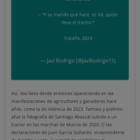
– “Y su marido qué hace, es Vd. quién
lleva el tractor?”
España, 2024
pic.twitter.com/Rdmzwmzb9h
— Javi Rodrigo (@JaviRodrigo11)
February 6, 2024
Así, Vox lleva desde entonces apareciendo en las
manifestaciones de agricultores y ganaderos hace
años, como la de Valencia de 2023. Famosa y polémic
afue la fotografía de Santiago Abascal subido a un
tractor en las marchas de Murcia de 2020. O las
declaraciones de Juan García Gallardo, vicepresidente