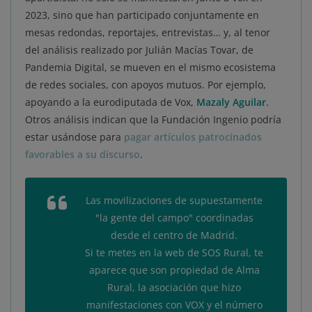
2023, sino que han participado conjuntamente en
mesas redondas, reportajes, entrevistas… y, al tenor
del análisis realizado por Julián Macías Tovar, de
Pandemia Digital, se mueven en el mismo ecosistema
de redes sociales, con apoyos mutuos. Por ejemplo,
apoyando a la eurodiputada de Vox,
Mazaly Aguilar
.
Otros análisis indican que la Fundación Ingenio podría
estar usándose para
pagar artículos patrocinados
favorables a su discurso
.
Las movilizaciones de supuestamente
"la gente del campo" coordinadas
desde el centro de Madrid.
Si te metes en la web de SOS Rural, te
aparece que son propiedad de Alma
Rural, la asociación que hizo
manifestaciones con VOX y el número