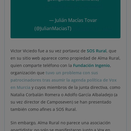
pic.twitter.com/zyUhFhngQW
— Julián Macías Tovar
(@JulianMaciasT)
February 11, 2024
Victor Viciedo fue a su vez portavoz de
SOS Rural
, que
en su sitio web aparece como propiedad de Alma Rural,
quien comparte teléfono con la
Fundación Ingenio
,
organización que
tuvo un problema con sus
patrocinadores tras asumir la agenda política de Vox
en Murcia
y cuyos miembros de la junta directiva, como
Natalia Corbalán Romera o Adolfo García Albaladejo (a
su vez director de Camposeven) se han presentado
también como afines a SOS Rural.
Sin embargo, Alma Rural no parece una asociación
apartidista: no solo se manifestaron junto a Vox en