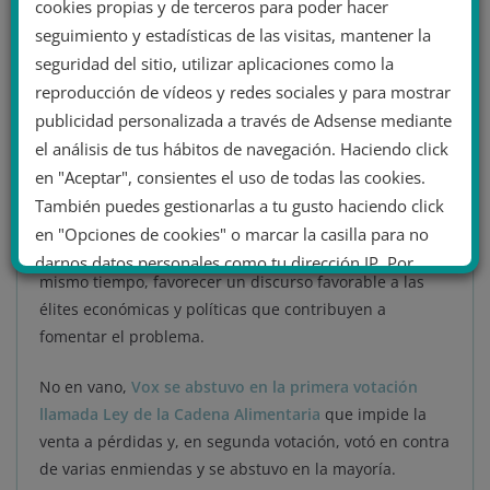
cookies propias y de terceros para poder hacer
ideológicos, discursos contra la UE, incluso algunos
seguimiento y estadísticas de las visitas, mantener la
símbolos franquistas, apoyándose en teorías
seguridad del sitio, utilizar aplicaciones como la
pseudocientíficas y en la conspiración y apuntando en
reproducción de vídeos y redes sociales y para mostrar
la dirección equivocada.
publicidad personalizada a través de Adsense mediante
Cuentas que han incluido al propio líder de Vox,
el análisis de tus hábitos de navegación. Haciendo click
Santiago Abascal
, a organizaciones afines como
el
en "Aceptar", consientes el uso de todas las cookies.
sindicato Solidaridad
o al colectivo juvenil
Revuelta,
así
También puedes gestionarlas a tu gusto haciendo click
como a otros cargos menores que buscan, en plena
en "Opciones de cookies" o marcar la casilla para no
caída en los sondeos, de capitalizar el voto rural y, al
darnos datos personales como tu dirección IP. Por
mismo tiempo, favorecer un discurso favorable a las
último, puedes leer nuestra Política de cookies.
élites económicas y políticas que contribuyen a
fomentar el problema.
No dar mi información personal
No en vano,
Vox se abstuvo en la primera votación
.
llamada Ley de la Cadena Alimentaria
que impide la
Opciones de cookies
Aceptar cookies
venta a pérdidas y, en segunda votación, votó en contra
de varias enmiendas y se abstuvo en la mayoría.
Rechazar cookies
Política de cookies