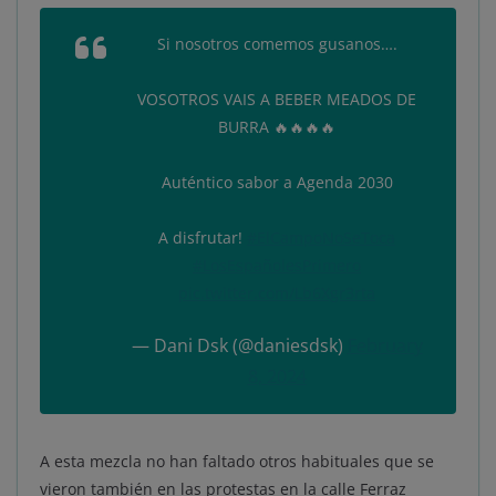
Si nosotros comemos gusanos….
VOSOTROS VAIS A BEBER MEADOS DE
BURRA 🔥🔥🔥🔥
Auténtico sabor a Agenda 2030
A disfrutar!
#ElCampoNoSeToca
#LosEspañolesPrimero
pic.twitter.com/Lb6Xgr3rta
— Dani Dsk (@daniesdsk)
February
8, 2024
A esta mezcla no han faltado otros habituales que se
vieron también en las protestas en la calle Ferraz