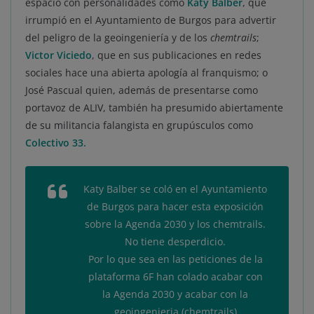
espacio con personalidades como
Katy Balber
, que
irrumpió en el Ayuntamiento de Burgos para advertir
del peligro de la geoingeniería y de los
chemtrails
;
Victor Viciedo
, que en sus publicaciones en redes
sociales hace una abierta apología al franquismo; o
José Pascual quien, además de presentarse como
portavoz de ALIV, también ha presumido abiertamente
de su militancia falangista en grupúsculos como
Colectivo 33.
Katy Balber se coló en el Ayuntamiento
de Burgos para hacer esta exposición
sobre la Agenda 2030 y los chemtrails.
No tiene desperdicio.
Por lo que sea en las peticiones de la
plataforma 6F han colado acabar con
la Agenda 2030 y acabar con la
geoingenieria (chemtrails)