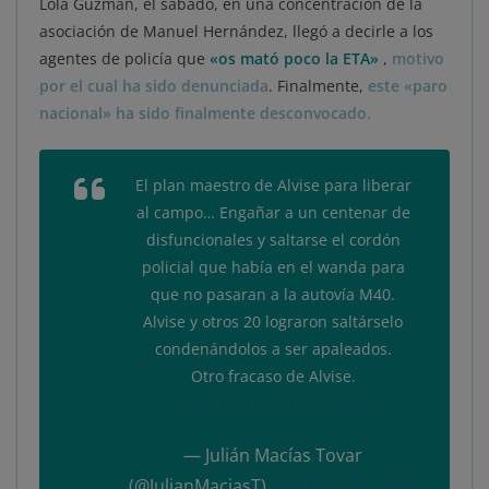
Lola Guzmán, el sábado, en una concentración de la
asociación de Manuel Hernández, llegó a decirle a los
agentes de policía que
«os mató poco la ETA»
,
motivo
por el cual ha sido denunciada
. Finalmente,
este «paro
nacional» ha sido finalmente desconvocado.
El plan maestro de Alvise para liberar
al campo… Engañar a un centenar de
disfuncionales y saltarse el cordón
policial que había en el wanda para
que no pasaran a la autovía M40.
Alvise y otros 20 lograron saltárselo
condenándolos a ser apaleados.
Otro fracaso de Alvise.
pic.twitter.com/ZUROhONtPL
— Julián Macías Tovar
(@JulianMaciasT)
February 11, 2024