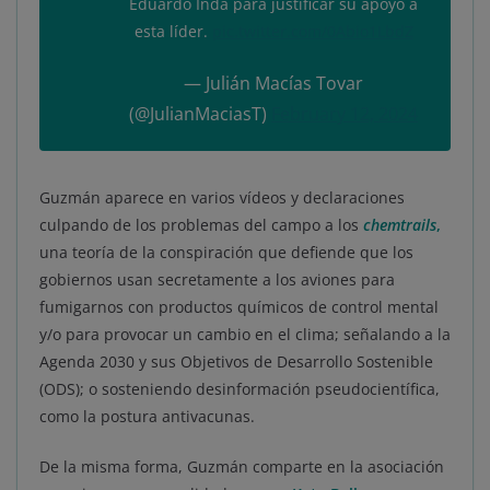
Eduardo Inda para justificar su apoyo a
esta líder.
pic.twitter.com/0Abio1LbdZ
— Julián Macías Tovar
(@JulianMaciasT)
February 12, 2024
Guzmán aparece en varios vídeos y declaraciones
culpando de los problemas del campo a los
chemtrails
,
una teoría de la conspiración que defiende que los
gobiernos usan secretamente a los aviones para
fumigarnos con productos químicos de control mental
y/o para provocar un cambio en el clima; señalando a la
Agenda 2030 y sus Objetivos de Desarrollo Sostenible
(ODS); o sosteniendo desinformación pseudocientífica,
como la postura antivacunas.
De la misma forma, Guzmán comparte en la asociación