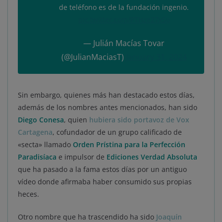
de teléfono es de la fundación ingenio.
pic.twitter.com/PTHze27xSo
— Julián Macías Tovar
(@JulianMaciasT)
January 31, 2024
Sin embargo, quienes más han destacado estos días,
además de los nombres antes mencionados, han sido
Diego Conesa
, quien
hubiera sido portavoz de Vox
Cartagena
, cofundador de un grupo calificado de
«secta» llamado
Orden Prístina para la Perfección
Paradisíaca
e impulsor de
Ediciones Verdad Absoluta
que ha pasado a la fama estos días por un antiguo
vídeo donde afirmaba haber consumido sus propias
heces.
Otro nombre que ha trascendido ha sido
Joaquín