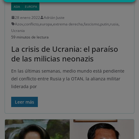
último, puedes leer nuestra Política de cookies.
ASIA
EUROPA
28 enero 2022
Adrián Juste
Azov
,
conflicto
,
europa
,
extrema derecha
,
fascismo
,
putin
,
rusia
,
No dar mi información personal
Ucrania
.
59 minutos de lectura
Opciones de cookies
Aceptar cookies
La crisis de Ucrania: el paraíso
de las milicias neonazis
Rechazar cookies
Política de cookies
En las últimas semanas, medio mundo está pendiente
del conflicto entre Rusia y la OTAN, la alianza militar
liderada por
Leer más