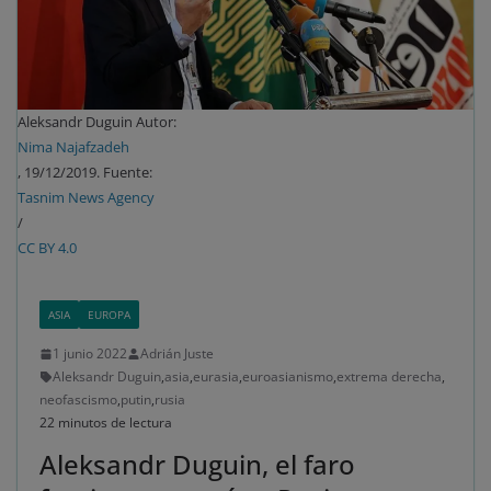
Aleksandr Duguin Autor:
Nima Najafzadeh
, 19/12/2019. Fuente:
Tasnim News Agency
/
CC BY 4.0
ASIA
EUROPA
1 junio 2022
Adrián Juste
Aleksandr Duguin
,
asia
,
eurasia
,
euroasianismo
,
extrema derecha
,
neofascismo
,
putin
,
rusia
22 minutos de lectura
Aleksandr Duguin, el faro