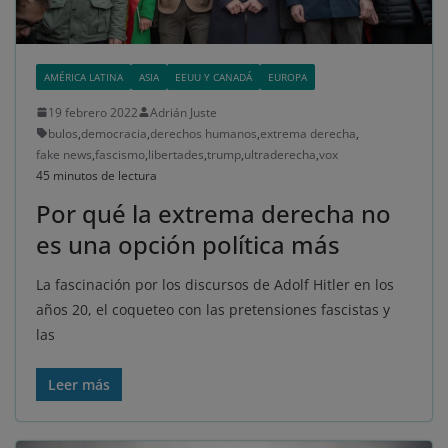
AMÉRICA LATINA
ASIA
EEUU Y CANADÁ
EUROPA
19 febrero 2022
Adrián Juste
bulos
,
democracia
,
derechos humanos
,
extrema derecha
,
fake news
,
fascismo
,
libertades
,
trump
,
ultraderecha
,
vox
45 minutos de lectura
Por qué la extrema derecha no
es una opción política más
La fascinación por los discursos de Adolf Hitler en los
años 20, el coqueteo con las pretensiones fascistas y
las
Leer más