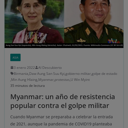
ASIA
3 enero 2022
Al Descubierto
Birmania
,
Daw Aung San Suu Kyi
,
gobierno militar
,
golpe de estado
,
Min Aung Hlaing
,
Myanmar
,
protestas
,
U Win Myint
35 minutos de lectura
Myanmar: un año de resistencia
popular contra el golpe militar
Cuando Myanmar se preparaba a celebrar la entrada
de 2021, aunque la pandemia de COVID19 planteaba