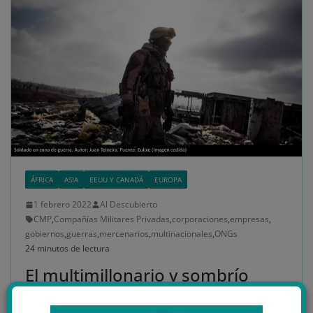
ÁFRICA
ASIA
EEUU Y CANADÁ
EUROPA
1 febrero 2022
Al Descubierto
CMP
,
Compañías Militares Privadas
,
corporaciones
,
empresas
,
gobiernos
,
guerras
,
mercenarios
,
multinacionales
,
ONGs
24 minutos de lectura
El multimillonario y sombrío
negocio de las Compañías