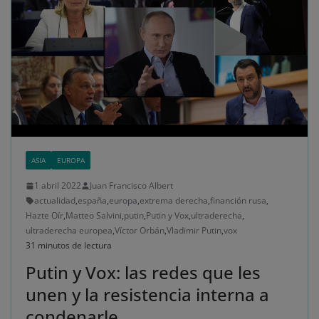
ASIA
EUROPA
1 abril 2022
Juan Francisco Albert
actualidad
,
españa
,
europa
,
extrema derecha
,
financión rusa
,
Hazte Oír
,
Matteo Salvini
,
putin
,
Putin y Vox
,
ultraderecha
,
ultraderecha europea
,
Víctor Orbán
,
Vladimir Putin
,
vox
31 minutos de lectura
Putin y Vox: las redes que les
unen y la resistencia interna a
condenarle