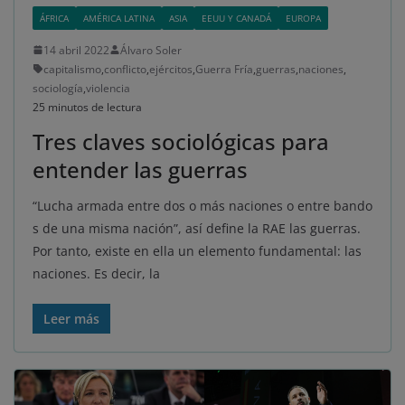
ÁFRICA
AMÉRICA LATINA
ASIA
EEUU Y CANADÁ
EUROPA
14 abril 2022
Álvaro Soler
capitalismo
,
conflicto
,
ejércitos
,
Guerra Fría
,
guerras
,
naciones
,
sociología
,
violencia
25 minutos de lectura
Tres claves sociológicas para
entender las guerras
“Lucha armada entre dos o más naciones o entre bando
s de una misma nación”, así define la RAE las guerras.
Por tanto, existe en ella un elemento fundamental: las
naciones. Es decir, la
Leer más