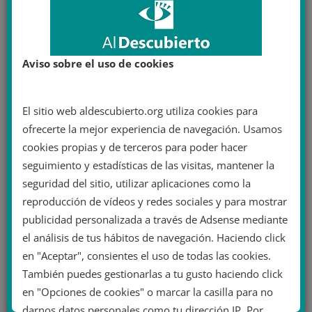
Militares Privadas
Artículo original de Oier Zebeiro para Eulixe: El
multimillonario y sombrío negocio de las Compañías
Aviso sobre el uso de cookies
Militares Privadas Las Compañías Militares
Leer más
El sitio web aldescubierto.org utiliza cookies para
ofrecerte la mejor experiencia de navegación. Usamos
cookies propias y de terceros para poder hacer
seguimiento y estadísticas de las visitas, mantener la
seguridad del sitio, utilizar aplicaciones como la
reproducción de vídeos y redes sociales y para mostrar
publicidad personalizada a través de Adsense mediante
el análisis de tus hábitos de navegación. Haciendo click
en "Aceptar", consientes el uso de todas las cookies.
También puedes gestionarlas a tu gusto haciendo click
en "Opciones de cookies" o marcar la casilla para no
darnos datos personales como tu dirección IP. Por