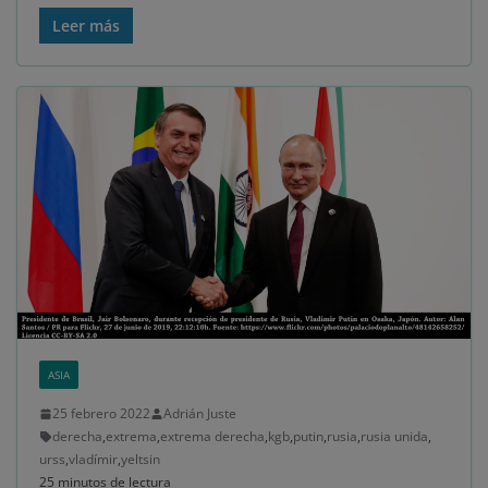
Leer más
ASIA
25 febrero 2022
Adrián Juste
derecha
,
extrema
,
extrema derecha
,
kgb
,
putin
,
rusia
,
rusia unida
,
urss
,
vladímir
,
yeltsin
25 minutos de lectura