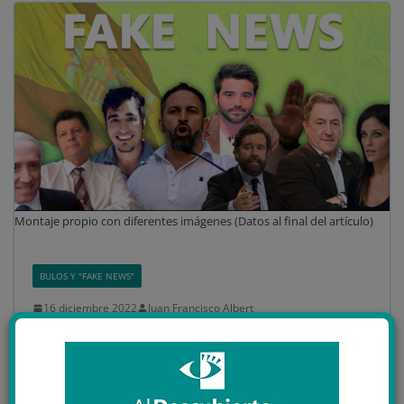
Montaje propio con diferentes imágenes (Datos al final del artículo)
BULOS Y "FAKE NEWS"
16 diciembre 2022
Juan Francisco Albert
actualidad
,
Begoña Gómez
,
bulos
,
bulos Brasil
,
Bulos LGTB
,
elecciones Brasil
,
españa
,
europa
,
extrema derecha
,
fake news
,
Maldita.es
,
Maldito bulo
,
recopilación de bulos
,
recopilación de bulos de la extrema derecha
,
ultraderecha
39 minutos de lectura