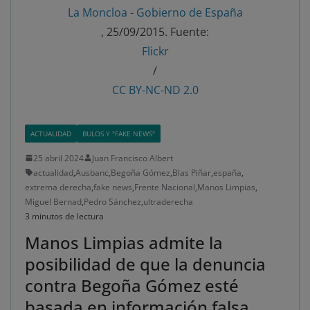
La Moncloa - Gobierno de España
, 25/09/2015. Fuente:
Flickr
/
CC BY-NC-ND 2.0
ACTUALIDAD
BULOS Y "FAKE NEWS"
25 abril 2024
Juan Francisco Albert
actualidad
,
Ausbanc
,
Begoña Gómez
,
Blas Piñar
,
españa
,
extrema derecha
,
fake news
,
Frente Nacional
,
Manos Limpias
,
Miguel Bernad
,
Pedro Sánchez
,
ultraderecha
3 minutos de lectura
Manos Limpias admite la
posibilidad de que la denuncia
contra Begoña Gómez esté
basada en información falsa