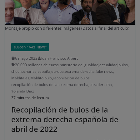
No dar mi información personal
.
Montaje propio con diferentes imágenes (Datos al final del artículo)
Opciones de cookies
Aceptar cookies
Rechazar cookies
Política de cookies
BULOS Y "FAKE NEWS"
6 mayo 2022
Juan Francisco Albert
20.000 millones de euros ministerio de Igualdad
,
actualidad
,
bulos
,
chochocharlas
,
españa
,
europa
,
extrema derecha
,
fake news
,
Maldita.es
,
Maldito bulo
,
recopilación de bulos
,
recopilación de bulos de la extrema derecha
,
ultraderecha
,
Yolanda Díaz
37 minutos de lectura
Recopilación de bulos de la
extrema derecha española de
abril de 2022