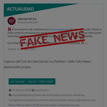
Captura del Tuit de Libertad sin Ira (Twitter) / Sello Fake News
elaboración propia.
ACTUALIDAD
BULOS Y "FAKE NEWS"
10 marzo 2023
JuanCastro
actualidad
,
bulos
,
bulos derecha
,
bulos extrema derecha
,
Complutense
,
españa
,
extrema derecha
,
fake news
,
Libertad sin Ira
,
Rocío Monasterio
,
UCM
,
Universidad Complutense
,
vox