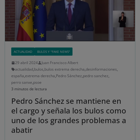
ACTUALIDAD
BULOS Y "FAKE NEWS"
29 abril 2024
Juan Francisco Albert
actualidad
,
bulos
,
bulos extrema derecha
,
desinformaciones
,
españa
,
extrema derecha
,
Pedro Sánchez
,
pedro sanchez
,
perro sanxe
,
psoe
3 minutos de lectura
Pedro Sánchez se mantiene en
el cargo y señala los bulos como
uno de los grandes problemas a
abatir