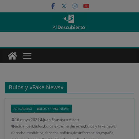
Saltar
al
contenido
Bulos y «Fake News»
ACTUALIDAD
BULOS Y "FAKE NEWS"
16 mayo 2024
Juan Francisco Albert
actualidad
,
bulos
,
bulos extrema derecha
,
bulos y fake news
,
derecha mediática
,
derecha política
,
desinformación
,
españa
,