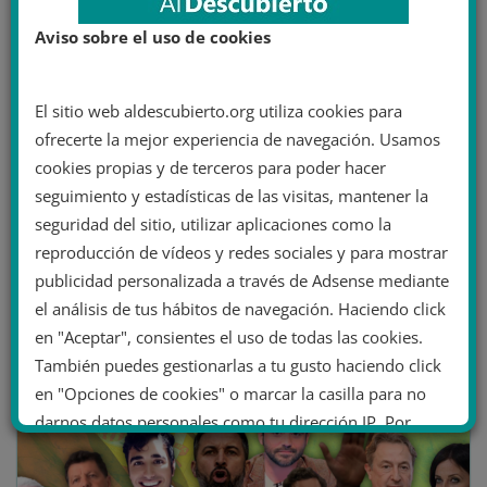
Recopilación de bulos de la
Aviso sobre el uso de cookies
extrema derecha española de
noviembre de 2022
El sitio web aldescubierto.org utiliza cookies para
ofrecerte la mejor experiencia de navegación. Usamos
Un mes más traemos nuestra recopilación de bulos de
cookies propias y de terceros para poder hacer
la extrema derecha, perteneciente al mes de
seguimiento y estadísticas de las visitas, mantener la
noviembre de 2022.
seguridad del sitio, utilizar aplicaciones como la
reproducción de vídeos y redes sociales y para mostrar
Leer más
publicidad personalizada a través de Adsense mediante
el análisis de tus hábitos de navegación. Haciendo click
en "Aceptar", consientes el uso de todas las cookies.
También puedes gestionarlas a tu gusto haciendo click
en "Opciones de cookies" o marcar la casilla para no
darnos datos personales como tu dirección IP. Por
último, puedes leer nuestra Política de cookies.