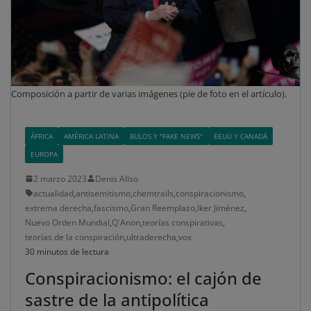
Composición a partir de varias imágenes (pie de foto en el artículo).
ÁFRICA
AMÉRICA LATINA
BULOS Y "FAKE NEWS"
EEUU Y CANADÁ
EUROPA
2 marzo 2023
Denis Allso
actualidad
,
antisemitismo
,
chemtrails
,
conspiracionismo
,
extrema derecha
,
fascismo
,
Gran Reemplazo
,
Iker Jiménez
,
Nuevo Orden Mundial
,
Q'Anon
,
teorías conspirativas
,
teorías de la conspiración
,
ultraderecha
,
vox
30 minutos de lectura
Conspiracionismo: el cajón de
sastre de la antipolítica