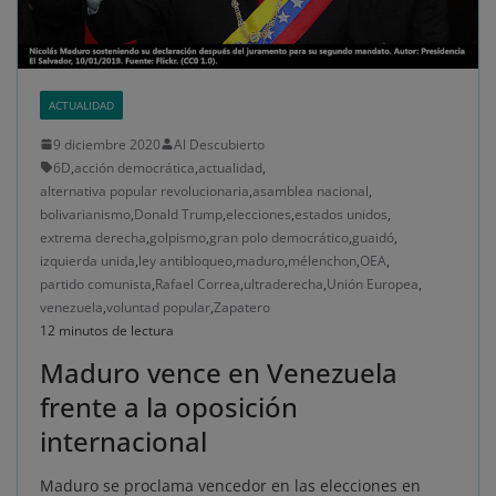
ACTUALIDAD
9 diciembre 2020
Al Descubierto
6D
,
acción democrática
,
actualidad
,
alternativa popular revolucionaria
,
asamblea nacional
,
bolivarianismo
,
Donald Trump
,
elecciones
,
estados unidos
,
extrema derecha
,
golpismo
,
gran polo democrático
,
guaidó
,
izquierda unida
,
ley antibloqueo
,
maduro
,
mélenchon
,
OEA
,
partido comunista
,
Rafael Correa
,
ultraderecha
,
Unión Europea
,
venezuela
,
voluntad popular
,
Zapatero
12 minutos de lectura
Maduro vence en Venezuela
frente a la oposición
internacional
Maduro se proclama vencedor en las elecciones en