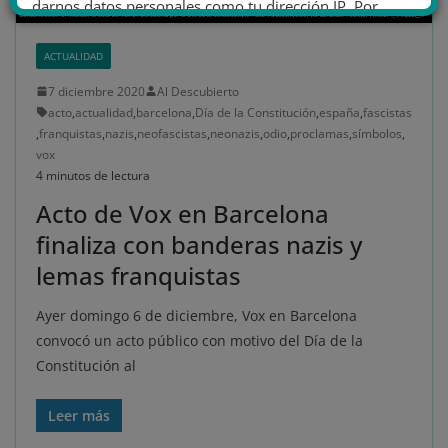
darnos datos personales como tu dirección IP. Por
último, puedes leer nuestra Política de cookies.
ACTUALIDAD
7 diciembre 2020
Al Descubierto
No dar mi información personal
acto
,
actualidad
,
barcelona
,
Día de la Constitución
,
españa
,
fascistas
.
,
franquistas
,
nazis
,
neofascistas
,
neonazis
,
odio
,
proclamas
,
símbolos
,
vox
Opciones de cookies
Aceptar cookies
4 minutos de lectura
Rechazar cookies
Política de cookies
Acto de Vox en Barcelona
finaliza con banderas nazis y
lemas franquistas
Ayer domingo 6 de diciembre, Vox en Barcelona
convocó un acto público con motivo del Día de la
Constitución al
Leer más