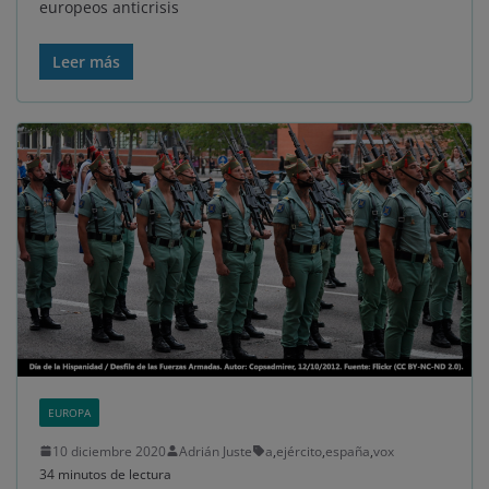
europeos anticrisis
Leer más
EUROPA
10 diciembre 2020
Adrián Juste
a
,
ejército
,
españa
,
vox
34 minutos de lectura