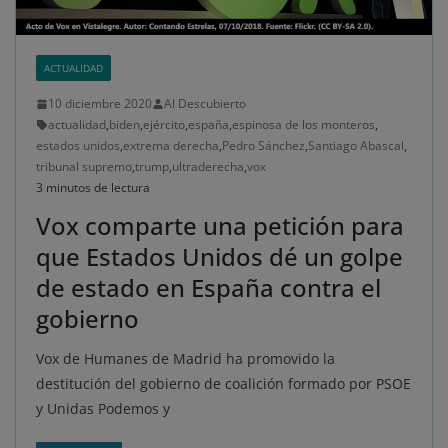
ACTUALIDAD
10 diciembre 2020
Al Descubierto
actualidad
,
biden
,
ejército
,
españa
,
espinosa de los monteros
,
estados unidos
,
extrema derecha
,
Pedro Sánchez
,
Santiago Abascal
,
tribunal supremo
,
trump
,
ultraderecha
,
vox
3 minutos de lectura
Vox comparte una petición para
que Estados Unidos dé un golpe
de estado en España contra el
gobierno
Vox de Humanes de Madrid ha promovido la
destitución del gobierno de coalición formado por PSOE
y Unidas Podemos y