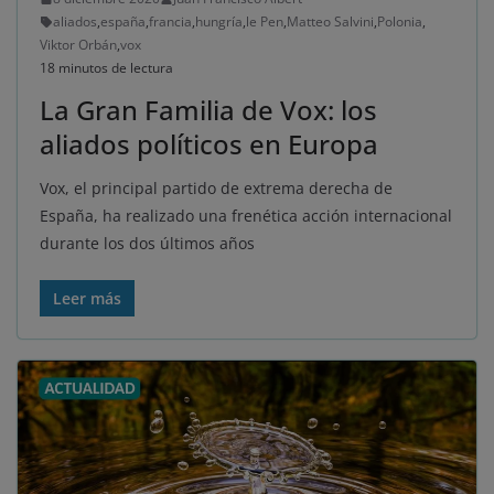
aliados
,
españa
,
francia
,
hungría
,
le Pen
,
Matteo Salvini
,
Polonia
,
Viktor Orbán
,
vox
18 minutos de lectura
La Gran Familia de Vox: los
aliados políticos en Europa
Vox, el principal partido de extrema derecha de
España, ha realizado una frenética acción internacional
durante los dos últimos años
Leer más