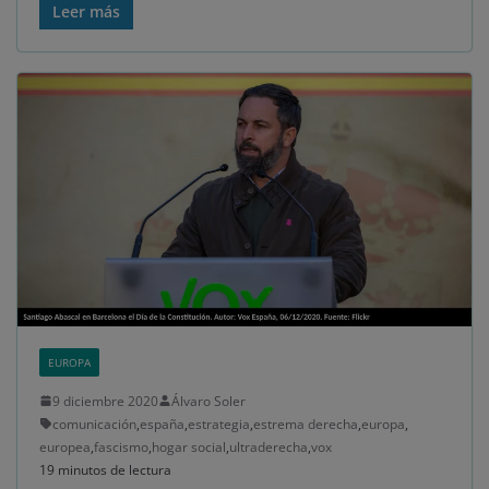
Leer más
EUROPA
9 diciembre 2020
Álvaro Soler
comunicación
,
españa
,
estrategia
,
estrema derecha
,
europa
,
europea
,
fascismo
,
hogar social
,
ultraderecha
,
vox
19 minutos de lectura