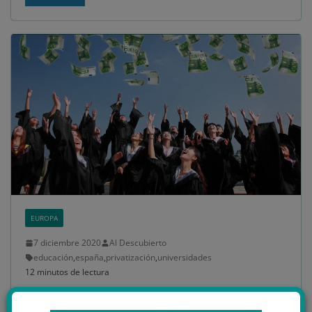
EUROPA
7 diciembre 2020
Al Descubierto
educación
,
españa
,
privatización
,
universidades
12 minutos de lectura
El imparable avance de la