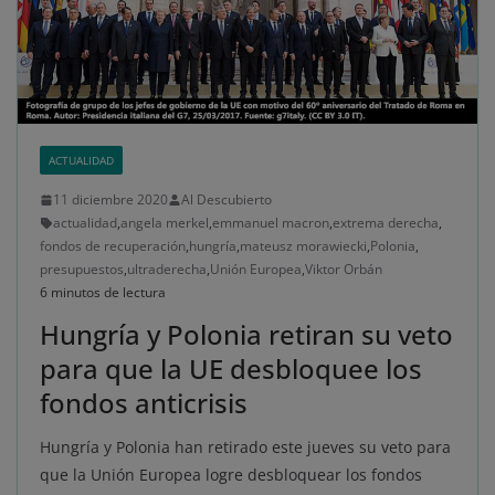
ACTUALIDAD
11 diciembre 2020
Al Descubierto
actualidad
,
angela merkel
,
emmanuel macron
,
extrema derecha
,
fondos de recuperación
,
hungría
,
mateusz morawiecki
,
Polonia
,
presupuestos
,
ultraderecha
,
Unión Europea
,
Viktor Orbán
6 minutos de lectura
Hungría y Polonia retiran su veto
para que la UE desbloquee los
fondos anticrisis
Hungría y Polonia han retirado este jueves su veto para
que la Unión Europea logre desbloquear los fondos