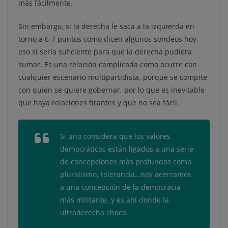
más fácilmente.
Sin embargo, si la derecha le saca a la izquierda en
torno a 6-7 puntos como dicen algunos sondeos hoy,
eso sí sería suficiente para que la derecha pudiera
sumar. Es una relación complicada como ocurre con
cualquier escenario multipartidista, porque se compite
con quien se quiere gobernar, por lo que es inevitable
que haya relaciones tirantes y que no sea fácil.
Si uno considera que los valores
democráticos están ligados a una serie
de concepciones más profundas como
pluralismo, tolerancia…nos acercamos
a una concepción de la democracia
más militante, y es ahí donde la
ultraderecha choca.