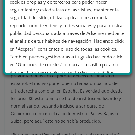
cookies propias y de terceros para poder hacer
procesos acaban erosionando el funcionamiento de la
seguimiento y estadísticas de las visitas, mantener la
democracia e incluso pueden provocar retrocesos
seguridad del sitio, utilizar aplicaciones como la
autoritarios en el medio plazo.
reproducción de vídeos y redes sociales y para mostrar
AD: Pablo Simón, ¿cuáles son las causas que han
publicidad personalizada a través de Adsense mediante
determinado el surgimiento de Vox? No tanto desde
el análisis de tus hábitos de navegación. Haciendo click
un punto de vista histórico como más bien contextual,
en "Aceptar", consientes el uso de todas las cookies.
es decir, ¿por qué Vox no sale 5 años antes o después?
También puedes gestionarlas a tu gusto haciendo click
en "Opciones de cookies" o marcar la casilla para no
PS: Bueno, antes del surgimiento de Vox, lo que nos
darnos datos personales como tu dirección IP. Por
preguntábamos era el porqué del excepcionalismo
último, puedes leer nuestra Política de cookies.
español, el motivo por el que no había un partido de
ultraderecha como tal en España. Es verdad que desde
los años 80 esta familia se ha ido institucionalizando y
No dar mi información personal
normalizando, pasando incluso a ser parte de
.
Gobiernos como en el caso de Austria, Países Bajos o
Opciones de cookies
Aceptar cookies
Suiza, pero aquí esto no se había producido.
Rechazar cookies
Política de cookies
¿Por qué surge Vox en el contexto actual y no en otro?