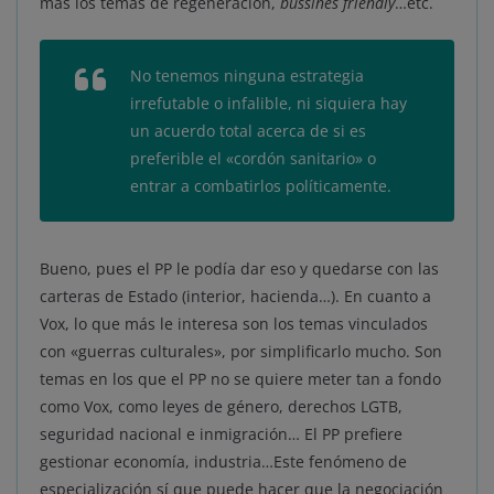
más los temas de regeneración,
bussines friendly
…etc.
No tenemos ninguna estrategia
irrefutable o infalible, ni siquiera hay
un acuerdo total acerca de si es
preferible el «cordón sanitario» o
entrar a combatirlos políticamente.
Bueno, pues el PP le podía dar eso y quedarse con las
carteras de Estado (interior, hacienda…). En cuanto a
Vox, lo que más le interesa son los temas vinculados
con «guerras culturales», por simplificarlo mucho. Son
temas en los que el PP no se quiere meter tan a fondo
como Vox, como leyes de género, derechos LGTB,
seguridad nacional e inmigración… El PP prefiere
gestionar economía, industria…Este fenómeno de
especialización sí que puede hacer que la negociación